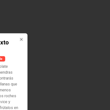
ixto
Close
le
olate
mendras
ontrarás
llanas que
n menos
os roches
 vice y
frútalos en