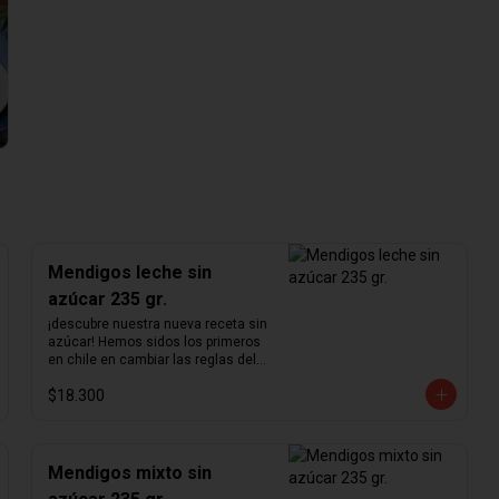
Mendigos leche sin
azúcar 235 gr.
¡descubre nuestra nueva receta sin 
azúcar! Hemos sidos los primeros 
en chile en cambiar las reglas del 
chocolate sin azúcar. Revisamos 
$18.300
nuestra receta para lograr un 
chocolate que no podrás creer que 
no contiene azúcar. Hemos 
aumentado el porcentaje de cacao 
de 36% a  41%  para nuestra receta 
Mendigos mixto sin
de chocolate de leche y de 55% a  