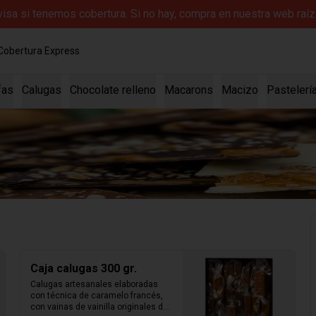
evisa si tenemos cobertura. Si no hay, compra en nuestra web ra
Cobertura Express
fas
Calugas
Chocolate relleno
Macarons
Macizo
Pastelerí
Caja calugas 300 gr.
Calugas artesanales elaboradas 
con técnica de caramelo francés, 
con vainas de vainilla originales de 