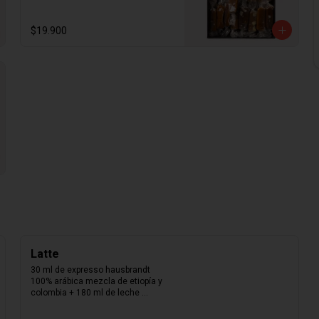
madagascar y los mejores 
ingredientes del mercado. Nuestra 
caja de papel kraft con folia dorada 
$19.900
con 300gr. De calugas aleatorias. 
Aproximadamente 25 calugas por 
caja.
Latte
30 ml de expresso hausbrandt 
100% arábica mezcla de etiopía y 
colombia + 180 ml de leche 
texturizada.