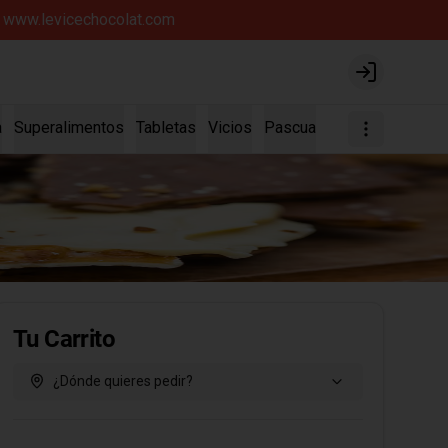
íz www.levicechocolat.com
Login
a
Superalimentos
Tabletas
Vicios
Pascua
Tu Carrito
¿Dónde quieres pedir?