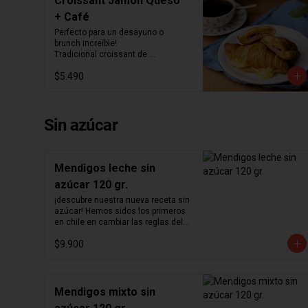
Croissant Jamón Queso
+ Café
Perfecto para un desayuno o 
brunch increíble!

Tradicional croissant de 
mantequilla relleno con jamón y 
$5.490
queso junto con el café que más te 
guste.
Sin azúcar
Mendigos leche sin
azúcar 120 gr.
¡descubre nuestra nueva receta sin 
azúcar! Hemos sidos los primeros 
en chile en cambiar las reglas del 
chocolate sin azúcar. Revisamos 
$9.900
nuestra receta para lograr un 
chocolate que no podrás creer que 
no contiene azúcar. Hemos 
aumentado el porcentaje de cacao 
de 36% a  41%  para nuestra receta 
Mendigos mixto sin
de chocolate de leche y de 55% a  