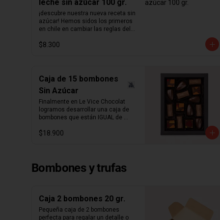
leche sin azúcar 100 gr.
¡descubre nuestra nueva receta sin 
azúcar! Hemos sidos los primeros 
en chile en cambiar las reglas del 
chocolate sin azúcar. Revisamos 
$8.300
nuestra receta para lograr un 
chocolate que no podrás creer que 
no contiene azúcar. Hemos 
aumentado el porcentaje de cacao 
de 36% a  41%  para nuestra receta 
Caja de 15 bombones
de chocolate de leche y de 55% a  
Sin Azúcar
64%  para la de chocolate negro.  
Disfruta sin culpas estas 
Finalmente en Le Vice Chocolat 
hermosas  cucharitas de 
logramos desarrollar una caja de 
chocolate  macizo sin azúcar 
bombones que están IGUAL de 
perfectas para el café o para 
ricos que los tradicionales. Misma 
preparar chocolate caliente.  
$18.900
cremosidad, misma intensidad, 
Atención: variante mixta no incluye 
pero sin azúcar.

chocolate blanco   ¿sabías qué?   
La cantidad ideal para hacer 
Caja de 15 Bombones Sin Azúcar, 
chocolate caliente es de 5 
Bombones y trufas
contiene 3 sabores:

cucharadas por taza de leche.
- Ganache de chocolate leche 

- Ganache de chocolate negro y 
Caja 2 bombones 20 gr.
leche infusionado en naranja

Pequeña caja de 2 bombones 
perfecta para regalar un detalle o 
- Ganache de chocolate leche y 