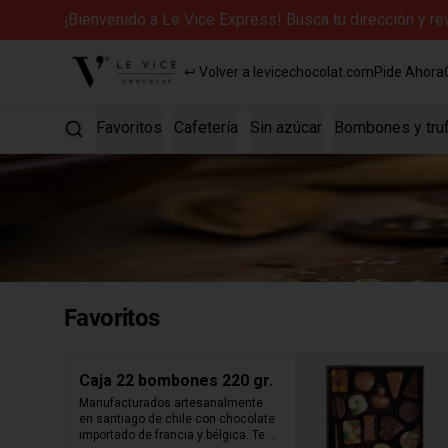
¡Bienvenido a Le Vice Express! Busca tu dirección y r
↩ Volver a levicechocolat.com
Pide Ahora
Favoritos
Cafetería
Sin azúcar
Bombones y tru
Favoritos
Caja 22 bombones 220 gr.
Manufacturados artesanalmente 
en santiago de chile con chocolate 
importado de francia y bélgica. Te 