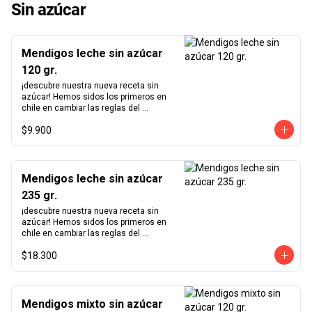
Sin azúcar
Mendigos leche sin azúcar
120 gr.
¡descubre nuestra nueva receta sin 
azúcar! Hemos sidos los primeros en 
chile en cambiar las reglas del 
chocolate sin azúcar. Revisamos 
$9.900
nuestra receta para lograr un chocolate 
que no podrás creer que no contiene 
azúcar. Hemos aumentado el 
porcentaje de cacao de 36% a  41%  
para nuestra receta de chocolate de 
Mendigos leche sin azúcar
leche y de 55% a  64%  para la de 
235 gr.
chocolate negro.      ¿sabías qué?   El 
nombre mendigos es una traducción 
¡descubre nuestra nueva receta sin 
literal del francés "Mendiant" cuyo 
azúcar! Hemos sidos los primeros en 
significado tiene orígenes en la 
chile en cambiar las reglas del 
"Leyenda de los cuatro mendigos", un 
chocolate sin azúcar. Revisamos 
antiguo cuento irlandés. Cada fruto 
$18.300
nuestra receta para lograr un chocolate 
seco representa las distintas órdenes 
que no podrás creer que no contiene 
religiosas habiendo hecho votos de 
azúcar. Hemos aumentado el 
pobreza.
porcentaje de cacao de 36% a  41%  
para nuestra receta de chocolate de 
Mendigos mixto sin azúcar
leche y de 55% a  64%  para la de 