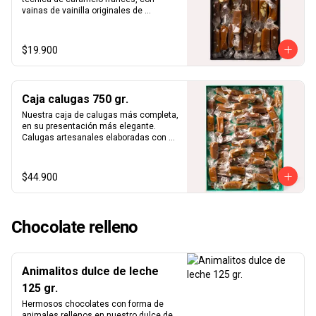
Vainilla Madagascar

vainas de vainilla originales de 
Nuestros productos son elaborados en 
madagascar y los mejores ingredientes 
nuestro taller de forma 100% artesanal, 
del mercado. Nuestra caja de papel 
por lo que siempre contamos con stock 
kraft con folia dorada con 300gr. De 
$19.900
limitado. Te recomendamos hacer tu 
calugas aleatorias. Aproximadamente 
compra cuanto antes para reservar tu 
25 calugas por caja.
producto exclusivo, ya que en otras 
ocasiones siempre agotamos stock.
Caja calugas 750 gr.
Nuestra caja de calugas más completa, 
en su presentación más elegante. 
Calugas artesanales elaboradas con 
técnica de caramelo francés, con 
vainas de vainilla originales de 
madagascar y los mejores ingredientes 
$44.900
del mercado.
Chocolate relleno
Animalitos dulce de leche
125 gr.
Hermosos chocolates con forma de 
animales rellenos en nuestro dulce de 