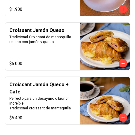
$1.900
Croissant Jamón Queso
Tradicional Croissant de mantequilla 
relleno con jamón y queso.
$5.000
Croissant Jamón Queso +
Café
Perfecto para un desayuno o brunch 
increíble!

Tradicional croissant de mantequilla 
relleno con jamón y queso junto con el 
$5.490
café que más te guste.