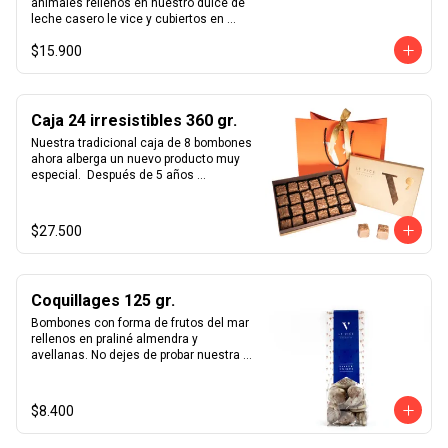
animales rellenos en nuestro dulce de 
leche casero le vice y cubiertos en 
chocolate de leche 33% y chocolate 
$15.900
blanco.
Caja 24 irresistibles 360 gr.
Nuestra tradicional caja de 8 bombones 
ahora alberga un nuevo producto muy 
especial.  Después de 5 años 
perfeccionando nuestro  savoir-faire  
hemos reinventado el praliné con 
nuestros nuevos  irresistibles . 
$27.500
Constantes mejoras en nuestra receta 
nos permitieron lograr un chocolate 
simplemente inolvidable.  Estos cubos 
de praliné con suaves notas de sal de 
Coquillages 125 gr.
maldon y topping de almendras 
tostadas cubiertas en chocolate de 
Bombones con forma de frutos del mar 
leche 33%, hacen gala de su nombre. 
rellenos en praliné almendra y 
Ideales para regalar y transportar pues 
avellanas. No dejes de probar nuestra 
es de los pocos productos le vice con 
receta única de praliné hecho en casa.
una duración de 3 meses, mayor a los 
30 días que normalmente 
$8.400
recomendamos.