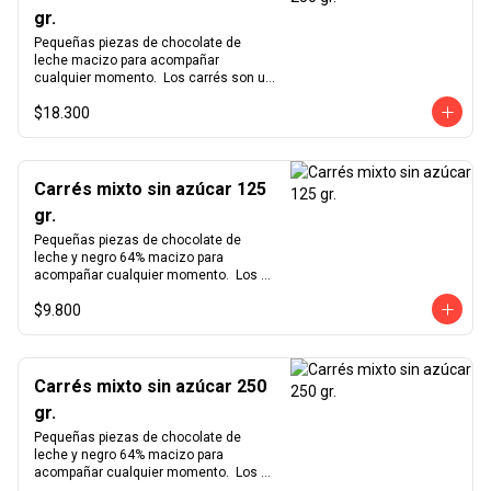
gr.
Pequeñas piezas de chocolate de 
leche macizo para acompañar 
cualquier momento.  Los carrés son un 
formato pequeño y cómodo para 
$18.300
degustar nuestro exquisito chocolate 
en cualquier momento del día.  
Producto vegano y sin azúcar.
Carrés mixto sin azúcar 125
gr.
Pequeñas piezas de chocolate de 
leche y negro 64% macizo para 
acompañar cualquier momento.  Los 
carrés son un formato pequeño y 
$9.800
cómodo para degustar nuestro 
exquisito chocolate en cualquier 
momento del día.  Producto vegano y 
sin azúcar.
Carrés mixto sin azúcar 250
gr.
Pequeñas piezas de chocolate de 
leche y negro 64% macizo para 
acompañar cualquier momento.  Los 
carrés son un formato pequeño y 