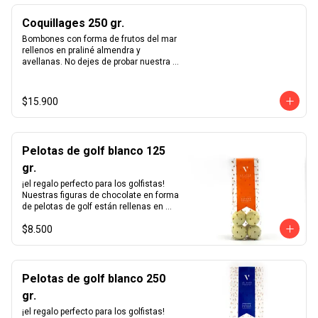
Coquillages 250 gr.
Bombones con forma de frutos del mar 
rellenos en praliné almendra y 
avellanas. No dejes de probar nuestra 
receta única de praliné hecho en casa.
$15.900
Pelotas de golf blanco 125
gr.
¡el regalo perfecto para los golfistas!  
Nuestras figuras de chocolate en forma 
de pelotas de golf están rellenas en 
nuestro excepcional praliné de 
$8.500
avellanas hecho en casa y bañadas en 
un delicioso chocolate blanco.
Pelotas de golf blanco 250
gr.
¡el regalo perfecto para los golfistas!  