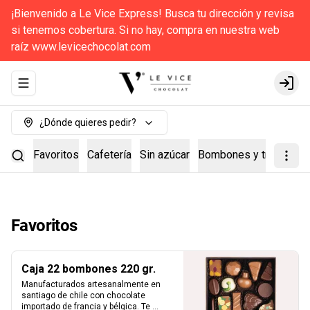
¡Bienvenido a Le Vice Express! Busca tu dirección y revisa
si tenemos cobertura. Si no hay, compra en nuestra web
raíz www.levicechocolat.com
Abrir menu de navegación
Login
¿Dónde quieres pedir?
Favoritos
Cafetería
Sin azúcar
Bombones y trufas
Ca
Favoritos
Caja 22 bombones 220 gr.
Manufacturados artesanalmente en 
santiago de chile con chocolate 
importado de francia y bélgica. Te 