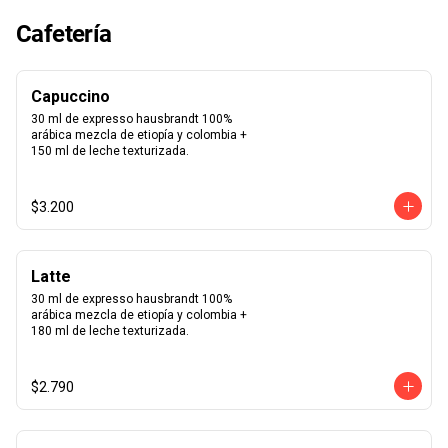
suavidad que sentirás al probar cada 
uno de nuestros macarons.  Café, 
Cafetería
caramelo, chocolate intenso 70%, 
frambuesa, limón, maracuyá, pistacho, 
rosa, vainilla madagascar. Surtido de 
macarons aleatorios. Si quieres elegir 
Capuccino
tus 12 macarons puedes especificarlo 
en los comentarios durante el pago 
30 ml de expresso hausbrandt 100% 
(sujeto a disponibilidad de stock).
arábica mezcla de etiopía y colombia + 
150 ml de leche texturizada.
$3.200
Latte
30 ml de expresso hausbrandt 100% 
arábica mezcla de etiopía y colombia + 
180 ml de leche texturizada.
$2.790