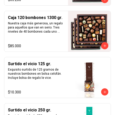
usamos ingredientes frescos sin 
aditivos ni preservantes y todos 
nuestros productos son  100% 
artesanales. Caja de bombones en 2 
Caja 120 bombones 1300 gr.
niveles cada uno de 40 bombones 
intercambiables, para un total de 80 
Nuestra caja más generosa, un regalo 
unidades. Incluye nuestro surtido  
para aquellos que van en serio. Tres 
completo de bombones rellenos en 
niveles de 40 bombones cada uno 
praliné (pasta de avellanas, almendras, 
totalizando aproximadamente  1,2 kg  
pistachos y/o maní), ganaches, 
de bombones. Manufacturados 
caramelos y mazapanes.
artesanalmente en santiago de chile 
$85.000
con chocolate importado de francia y 
bélgica. Te aseguramos que nuestra 
selección más fina de bombones 
artesanales te sorprenderá a ti y a tus 
Surtido el vicio 125 gr.
cercanos. Sólo usamos ingredientes 
frescos sin aditivos ni preservantes y 
Exquisito surtido de 125 gramos de 
todos nuestros productos son  100% 
nuestros bombones en bolsa celofán. 
artesanales. Incluye nuestro surtido 
Incluye bolsa de regalo le vice.
completo de bombones rellenos en 
praliné (pasta de avellanas, almendras, 
pistachos y/o maní), ganaches, 
$10.300
caramelos y mazapanes.
Surtido el vicio 250 gr.