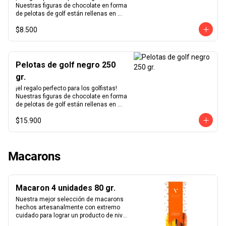
Nuestras figuras de chocolate en forma 
de pelotas de golf están rellenas en 
nuestro excepcional praliné de 
$8.500
avellanas hecho en casa y bañadas en 
un delicioso chocolate negro.
Pelotas de golf negro 250
gr.
¡el regalo perfecto para los golfistas!  
Nuestras figuras de chocolate en forma 
de pelotas de golf están rellenas en 
nuestro excepcional praliné de 
$15.900
avellanas hecho en casa y bañadas en 
un delicioso chocolate negro.
Macarons
Macaron 4 unidades 80 gr.
Nuestra mejor selección de macarons 
hechos artesanalmente con extremo 
cuidado para lograr un producto de nivel 
mundial. Te sorprenderás con la 