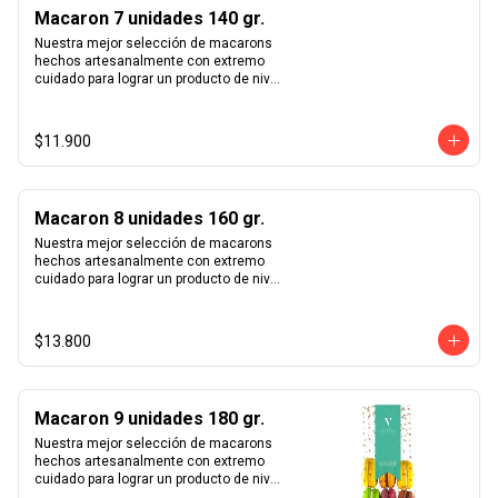
rosa y vainilla madagascar. Surtido de 
Macaron 7 unidades 140 gr.
macarons aleatorios. Si quieres elegir 
tus macarons puedes especificarlo en 
Nuestra mejor selección de macarons 
los comentarios durante el pago (sujeto 
hechos artesanalmente con extremo 
a disponibilidad de stock).
cuidado para lograr un producto de nivel 
mundial. Te sorprenderás con la 
combinación entre crocancia, sabor y 
suavidad que sentirás al probar cada 
$11.900
uno de nuestros macarons.  Café, 
caramelo, chocolate intenso 70%, 
frambuesa, limón, maracuyá, pistacho, 
rosa y vainilla madagascar. Surtido de 
Macaron 8 unidades 160 gr.
macarons aleatorios. Si quieres elegir 
tus macarons puedes especificarlo en 
Nuestra mejor selección de macarons 
los comentarios durante el pago (sujeto 
hechos artesanalmente con extremo 
a disponibilidad de stock).
cuidado para lograr un producto de nivel 
mundial. Te sorprenderás con la 
combinación entre crocancia, sabor y 
suavidad que sentirás al probar cada 
$13.800
uno de nuestros macarons.  Café, 
caramelo, chocolate intenso 70%, 
frambuesa, limón, maracuyá, pistacho, 
rosa y vainilla madagascar. Surtido de 
Macaron 9 unidades 180 gr.
macarons aleatorios. Si quieres elegir 
tus macarons puedes especificarlo en 
Nuestra mejor selección de macarons 
los comentarios durante el pago (sujeto 
hechos artesanalmente con extremo 
a disponibilidad de stock).
cuidado para lograr un producto de nivel 
mundial. Te sorprenderás con la 