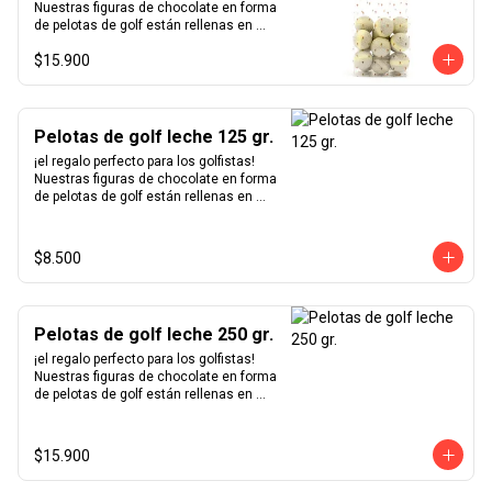
Nuestras figuras de chocolate en forma 
de pelotas de golf están rellenas en 
nuestro excepcional praliné de 
$15.900
avellanas hecho en casa y bañadas en 
un delicioso chocolate blanco.
Pelotas de golf leche 125 gr.
¡el regalo perfecto para los golfistas!  
Nuestras figuras de chocolate en forma 
de pelotas de golf están rellenas en 
nuestro excepcional praliné de 
avellanas hecho en casa y bañadas en 
un delicioso chocolate de leche.
$8.500
Pelotas de golf leche 250 gr.
¡el regalo perfecto para los golfistas!  
Nuestras figuras de chocolate en forma 
de pelotas de golf están rellenas en 
nuestro excepcional praliné de 
avellanas hecho en casa y bañadas en 
un delicioso chocolate de leche.
$15.900