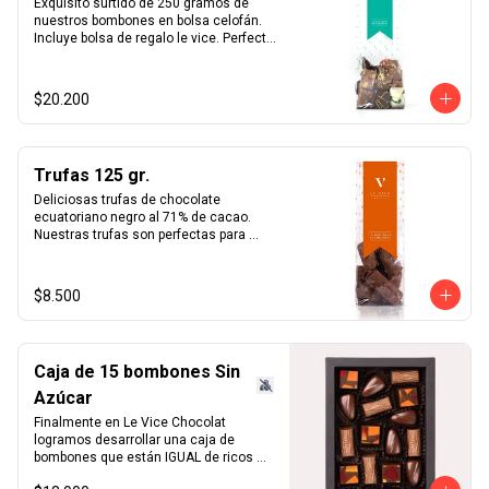
Exquisito surtido de 250 gramos de 
nuestros bombones en bolsa celofán. 
Incluye bolsa de regalo le vice. Perfecta 
opción simple y fácil de regalo.
$20.200
Trufas 125 gr.
Deliciosas trufas de chocolate 
ecuatoriano negro al 71% de cacao. 
Nuestras trufas son perfectas para 
acompañar el café por su amargor 
intenso combinado con la suavidad de 
la crema al cognac.   ¿sabías qué?   
$8.500
Puedes pedir nuestras trufas en 
formato "Bombón" para eventos o 
matrimonios.
Caja de 15 bombones Sin
Azúcar
Finalmente en Le Vice Chocolat 
logramos desarrollar una caja de 
bombones que están IGUAL de ricos 
que los tradicionales. Misma 