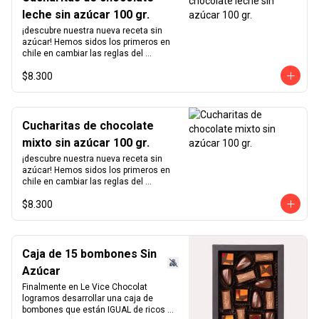
leche sin azúcar 100 gr.
¡descubre nuestra nueva receta sin 
azúcar! Hemos sidos los primeros en 
chile en cambiar las reglas del 
chocolate sin azúcar. Revisamos 
$8.300
nuestra receta para lograr un chocolate 
que no podrás creer que no contiene 
azúcar. Hemos aumentado el 
porcentaje de cacao de 36% a  41%  
para nuestra receta de chocolate de 
Cucharitas de chocolate
leche y de 55% a  64%  para la de 
mixto sin azúcar 100 gr.
chocolate negro.  Disfruta sin culpas 
estas hermosas  cucharitas de 
¡descubre nuestra nueva receta sin 
chocolate  macizo sin azúcar perfectas 
azúcar! Hemos sidos los primeros en 
para el café o para preparar chocolate 
chile en cambiar las reglas del 
caliente.  Atención: variante mixta no 
chocolate sin azúcar. Revisamos 
incluye chocolate blanco   ¿sabías qué?   
$8.300
nuestra receta para lograr un chocolate 
La cantidad ideal para hacer chocolate 
que no podrás creer que no contiene 
caliente es de 5 cucharadas por taza 
azúcar. Hemos aumentado el 
de leche.
porcentaje de cacao de 36% a  41%  
para nuestra receta de chocolate de 
Caja de 15 bombones Sin
leche y de 55% a  64%  para la de 
Azúcar
chocolate negro.  Disfruta sin culpas 
estas hermosas  cucharitas de 
Finalmente en Le Vice Chocolat 
chocolate  macizo sin azúcar perfectas 
logramos desarrollar una caja de 
para el café o para preparar chocolate 
bombones que están IGUAL de ricos 
caliente.  Atención: variante mixta no 