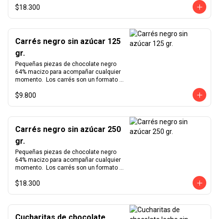
$18.300
cómodo para degustar nuestro 
exquisito chocolate en cualquier 
momento del día.  Producto vegano y 
sin azúcar.
Carrés negro sin azúcar 125
gr.
Pequeñas piezas de chocolate negro 
64% macizo para acompañar cualquier 
momento.  Los carrés son un formato 
pequeño y cómodo para degustar 
$9.800
nuestro exquisito chocolate en 
cualquier momento del día.  Producto 
vegano y sin azúcar.
Carrés negro sin azúcar 250
gr.
Pequeñas piezas de chocolate negro 
64% macizo para acompañar cualquier 
momento.  Los carrés son un formato 
pequeño y cómodo para degustar 
$18.300
nuestro exquisito chocolate en 
cualquier momento del día.  Producto 
vegano y sin azúcar.
Cucharitas de chocolate