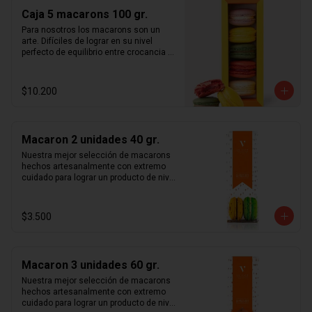
sorprenderá a quien la reciba.  Caja 
Caja 5 macarons 100 gr.
surtida según disponibilidad de stock. 
Macarons aleatorios entre los 
Para nosotros los macarons son un 
siguientes sabores:  café, caramelo, 
arte. Difíciles de lograr en su nivel 
chocolate intenso 70%, frambuesa, 
perfecto de equilibrio entre crocancia y 
limón, maracuyá, pistacho, rosa y 
calidad, pero sublimes en cuanto se 
vainilla madagascar. Duración: 5 días 
logra dicho nivel de perfección. 
refrigerado.
Esperamos cumplir todas tus 
$10.200
expectativas con este delicado 
producto, en una hermosa caja con 
cierre imantado de 5 macarons  que 
sorprenderá a quien la reciba.  Caja 
Macaron 2 unidades 40 gr.
surtida según disponibilidad de stock. 
Macarons aleatorios entre los 
Nuestra mejor selección de macarons 
siguientes sabores:  café, caramelo, 
hechos artesanalmente con extremo 
chocolate intenso 70%, frambuesa, 
cuidado para lograr un producto de nivel 
limón, maracuyá, pistacho, rosa y 
mundial. Te sorprenderás con la 
vainilla madagascar. Duración: 5 días 
combinación entre crocancia, sabor y 
refrigerado.
suavidad que sentirás al probar cada 
$3.500
uno de nuestros macarons.  Café, 
caramelo, chocolate intenso 70%, 
frambuesa, limón, maracuyá, pistacho, 
rosa y vainilla madagascar. Surtido de 
Macaron 3 unidades 60 gr.
macarons aleatorios. Si quieres elegir 
tus macarons puedes especificarlo en 
Nuestra mejor selección de macarons 
los comentarios durante el pago (sujeto 
hechos artesanalmente con extremo 
a disponibilidad de stock).
cuidado para lograr un producto de nivel 