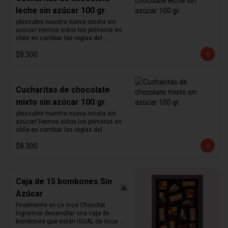
leche sin azúcar 100 gr.
¡descubre nuestra nueva receta sin 
azúcar! Hemos sidos los primeros en 
chile en cambiar las reglas del 
chocolate sin azúcar. Revisamos 
$8.300
nuestra receta para lograr un chocolate 
que no podrás creer que no contiene 
azúcar. Hemos aumentado el 
porcentaje de cacao de 36% a  41%  
para nuestra receta de chocolate de 
Cucharitas de chocolate
leche y de 55% a  64%  para la de 
mixto sin azúcar 100 gr.
chocolate negro.  Disfruta sin culpas 
estas hermosas  cucharitas de 
¡descubre nuestra nueva receta sin 
chocolate  macizo sin azúcar perfectas 
azúcar! Hemos sidos los primeros en 
para el café o para preparar chocolate 
chile en cambiar las reglas del 
caliente.  Atención: variante mixta no 
chocolate sin azúcar. Revisamos 
incluye chocolate blanco   ¿sabías qué?   
$8.300
nuestra receta para lograr un chocolate 
La cantidad ideal para hacer chocolate 
que no podrás creer que no contiene 
caliente es de 5 cucharadas por taza 
azúcar. Hemos aumentado el 
de leche.
porcentaje de cacao de 36% a  41%  
para nuestra receta de chocolate de 
Caja de 15 bombones Sin
leche y de 55% a  64%  para la de 
Azúcar
chocolate negro.  Disfruta sin culpas 
estas hermosas  cucharitas de 
Finalmente en Le Vice Chocolat 
chocolate  macizo sin azúcar perfectas 
logramos desarrollar una caja de 
para el café o para preparar chocolate 
bombones que están IGUAL de ricos 
caliente.  Atención: variante mixta no 