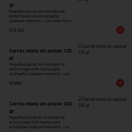
gr.
Pequeñas piezas de chocolate de 
leche macizo para acompañar 
cualquier momento.  Los carrés son un 
formato pequeño y cómodo para 
$18.300
degustar nuestro exquisito chocolate 
en cualquier momento del día.  
Producto vegano y sin azúcar.
Carrés mixto sin azúcar 125
gr.
Pequeñas piezas de chocolate de 
leche y negro 64% macizo para 
acompañar cualquier momento.  Los 
carrés son un formato pequeño y 
$9.800
cómodo para degustar nuestro 
exquisito chocolate en cualquier 
momento del día.  Producto vegano y 
sin azúcar.
Carrés mixto sin azúcar 250
gr.
Pequeñas piezas de chocolate de 
leche y negro 64% macizo para 
acompañar cualquier momento.  Los 
carrés son un formato pequeño y 