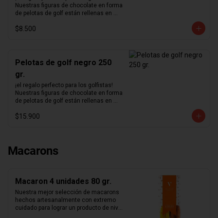
Nuestras figuras de chocolate en forma 
de pelotas de golf están rellenas en 
nuestro excepcional praliné de 
$8.500
avellanas hecho en casa y bañadas en 
un delicioso chocolate negro.
Pelotas de golf negro 250
gr.
¡el regalo perfecto para los golfistas!  
Nuestras figuras de chocolate en forma 
de pelotas de golf están rellenas en 
nuestro excepcional praliné de 
$15.900
avellanas hecho en casa y bañadas en 
un delicioso chocolate negro.
Macarons
Macaron 4 unidades 80 gr.
Nuestra mejor selección de macarons 
hechos artesanalmente con extremo 
cuidado para lograr un producto de nivel 
mundial. Te sorprenderás con la 