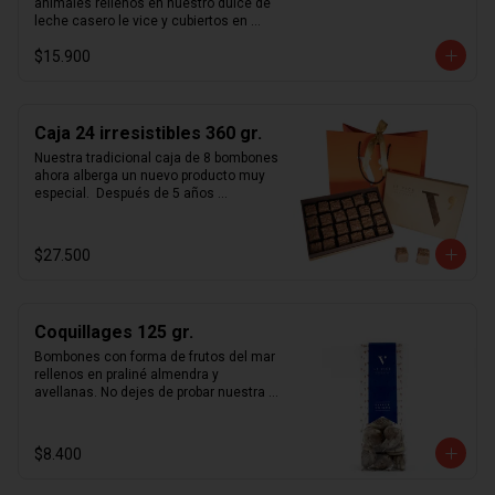
animales rellenos en nuestro dulce de 
leche casero le vice y cubiertos en 
chocolate de leche 33% y chocolate 
$15.900
blanco.
Caja 24 irresistibles 360 gr.
Nuestra tradicional caja de 8 bombones 
ahora alberga un nuevo producto muy 
especial.  Después de 5 años 
perfeccionando nuestro  savoir-faire  
hemos reinventado el praliné con 
nuestros nuevos  irresistibles . 
$27.500
Constantes mejoras en nuestra receta 
nos permitieron lograr un chocolate 
simplemente inolvidable.  Estos cubos 
de praliné con suaves notas de sal de 
Coquillages 125 gr.
maldon y topping de almendras 
tostadas cubiertas en chocolate de 
Bombones con forma de frutos del mar 
leche 33%, hacen gala de su nombre. 
rellenos en praliné almendra y 
Ideales para regalar y transportar pues 
avellanas. No dejes de probar nuestra 
es de los pocos productos le vice con 
receta única de praliné hecho en casa.
una duración de 3 meses, mayor a los 
30 días que normalmente 
$8.400
recomendamos.