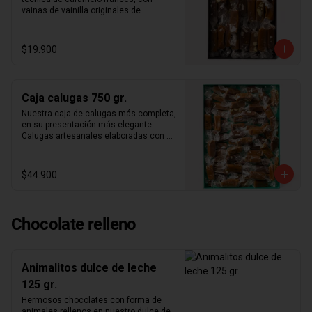
Vainilla Madagascar

vainas de vainilla originales de 
Nuestros productos son elaborados en 
madagascar y los mejores ingredientes 
nuestro taller de forma 100% artesanal, 
del mercado. Nuestra caja de papel 
por lo que siempre contamos con stock 
kraft con folia dorada con 300gr. De 
$19.900
limitado. Te recomendamos hacer tu 
calugas aleatorias. Aproximadamente 
compra cuanto antes para reservar tu 
25 calugas por caja.
producto exclusivo, ya que en otras 
ocasiones siempre agotamos stock.
Caja calugas 750 gr.
Nuestra caja de calugas más completa, 
en su presentación más elegante. 
Calugas artesanales elaboradas con 
técnica de caramelo francés, con 
vainas de vainilla originales de 
madagascar y los mejores ingredientes 
$44.900
del mercado.
Chocolate relleno
Animalitos dulce de leche
125 gr.
Hermosos chocolates con forma de 
animales rellenos en nuestro dulce de 