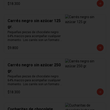
$18.300
cómodo para degustar nuestro 
exquisito chocolate en cualquier 
momento del día.  Producto vegano y 
sin azúcar.
Carrés negro sin azúcar 125
gr.
Pequeñas piezas de chocolate negro 
64% macizo para acompañar cualquier 
momento.  Los carrés son un formato 
pequeño y cómodo para degustar 
$9.800
nuestro exquisito chocolate en 
cualquier momento del día.  Producto 
vegano y sin azúcar.
Carrés negro sin azúcar 250
gr.
Pequeñas piezas de chocolate negro 
64% macizo para acompañar cualquier 
momento.  Los carrés son un formato 
pequeño y cómodo para degustar 
$18.300
nuestro exquisito chocolate en 
cualquier momento del día.  Producto 
vegano y sin azúcar.
Cucharitas de chocolate