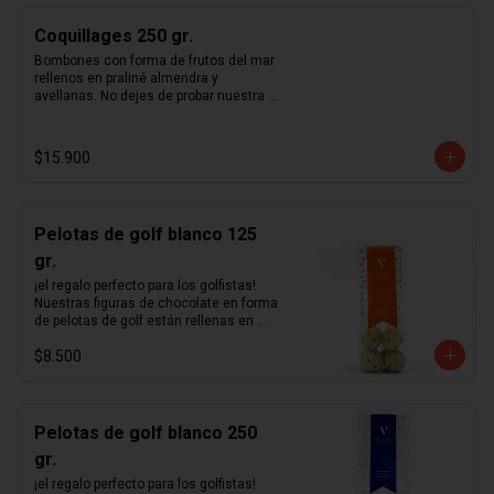
Coquillages 250 gr.
Bombones con forma de frutos del mar 
rellenos en praliné almendra y 
avellanas. No dejes de probar nuestra 
receta única de praliné hecho en casa.
$15.900
Pelotas de golf blanco 125
gr.
¡el regalo perfecto para los golfistas!  
Nuestras figuras de chocolate en forma 
de pelotas de golf están rellenas en 
nuestro excepcional praliné de 
$8.500
avellanas hecho en casa y bañadas en 
un delicioso chocolate blanco.
Pelotas de golf blanco 250
gr.
¡el regalo perfecto para los golfistas!  