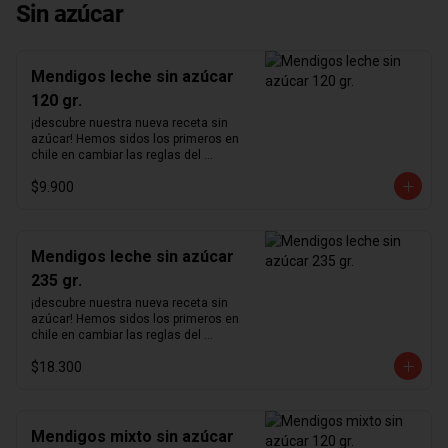
Sin azúcar
Mendigos leche sin azúcar
120 gr.
¡descubre nuestra nueva receta sin 
azúcar! Hemos sidos los primeros en 
chile en cambiar las reglas del 
chocolate sin azúcar. Revisamos 
$9.900
nuestra receta para lograr un chocolate 
que no podrás creer que no contiene 
azúcar. Hemos aumentado el 
porcentaje de cacao de 36% a  41%  
para nuestra receta de chocolate de 
Mendigos leche sin azúcar
leche y de 55% a  64%  para la de 
235 gr.
chocolate negro.      ¿sabías qué?   El 
nombre mendigos es una traducción 
¡descubre nuestra nueva receta sin 
literal del francés "Mendiant" cuyo 
azúcar! Hemos sidos los primeros en 
significado tiene orígenes en la 
chile en cambiar las reglas del 
"Leyenda de los cuatro mendigos", un 
chocolate sin azúcar. Revisamos 
antiguo cuento irlandés. Cada fruto 
$18.300
nuestra receta para lograr un chocolate 
seco representa las distintas órdenes 
que no podrás creer que no contiene 
religiosas habiendo hecho votos de 
azúcar. Hemos aumentado el 
pobreza.
porcentaje de cacao de 36% a  41%  
para nuestra receta de chocolate de 
Mendigos mixto sin azúcar
leche y de 55% a  64%  para la de 