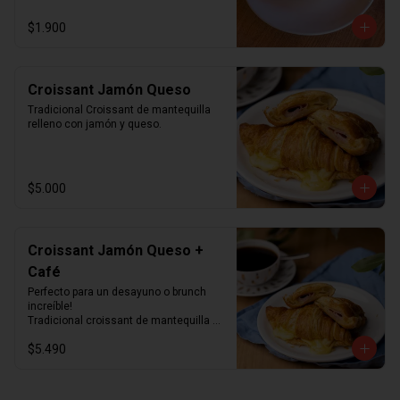
$1.900
Croissant Jamón Queso
Tradicional Croissant de mantequilla 
relleno con jamón y queso.
$5.000
Croissant Jamón Queso +
Café
Perfecto para un desayuno o brunch 
increíble!

Tradicional croissant de mantequilla 
relleno con jamón y queso junto con el 
$5.490
café que más te guste.