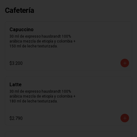
suavidad que sentirás al probar cada 
uno de nuestros macarons.  Café, 
Cafetería
caramelo, chocolate intenso 70%, 
frambuesa, limón, maracuyá, pistacho, 
rosa, vainilla madagascar. Surtido de 
macarons aleatorios. Si quieres elegir 
Capuccino
tus 12 macarons puedes especificarlo 
en los comentarios durante el pago 
30 ml de expresso hausbrandt 100% 
(sujeto a disponibilidad de stock).
arábica mezcla de etiopía y colombia + 
150 ml de leche texturizada.
$3.200
Latte
30 ml de expresso hausbrandt 100% 
arábica mezcla de etiopía y colombia + 
180 ml de leche texturizada.
$2.790