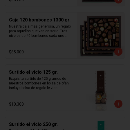
usamos ingredientes frescos sin 
aditivos ni preservantes y todos 
nuestros productos son  100% 
artesanales. Caja de bombones en 2 
Caja 120 bombones 1300 gr.
niveles cada uno de 40 bombones 
intercambiables, para un total de 80 
Nuestra caja más generosa, un regalo 
unidades. Incluye nuestro surtido  
para aquellos que van en serio. Tres 
completo de bombones rellenos en 
niveles de 40 bombones cada uno 
praliné (pasta de avellanas, almendras, 
totalizando aproximadamente  1,2 kg  
pistachos y/o maní), ganaches, 
de bombones. Manufacturados 
caramelos y mazapanes.
artesanalmente en santiago de chile 
$85.000
con chocolate importado de francia y 
bélgica. Te aseguramos que nuestra 
selección más fina de bombones 
artesanales te sorprenderá a ti y a tus 
Surtido el vicio 125 gr.
cercanos. Sólo usamos ingredientes 
frescos sin aditivos ni preservantes y 
Exquisito surtido de 125 gramos de 
todos nuestros productos son  100% 
nuestros bombones en bolsa celofán. 
artesanales. Incluye nuestro surtido 
Incluye bolsa de regalo le vice.
completo de bombones rellenos en 
praliné (pasta de avellanas, almendras, 
pistachos y/o maní), ganaches, 
$10.300
caramelos y mazapanes.
Surtido el vicio 250 gr.