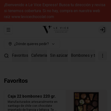
¡Bienvenido a Le Vice Express! Busca tu dirección y revisa
si tenemos cobertura. Si no hay, compra en nuestra web
raíz www.levicechocolat.com
Abrir menu de navegación
Login
¿Dónde quieres pedir?
Favoritos
Cafetería
Sin azúcar
Bombones y trufas
Ca
Favoritos
Caja 22 bombones 220 gr.
Manufacturados artesanalmente en 
santiago de chile con chocolate 
importado de francia y bélgica. Te 