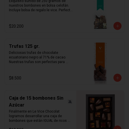
Exquisito surtido de 250 gramos de 
nuestros bombones en bolsa celofán. 
Incluye bolsa de regalo le vice. Perfecta 
opción simple y fácil de regalo.
$20.200
Trufas 125 gr.
Deliciosas trufas de chocolate 
ecuatoriano negro al 71% de cacao. 
Nuestras trufas son perfectas para 
acompañar el café por su amargor 
intenso combinado con la suavidad de 
la crema al cognac.   ¿sabías qué?   
$8.500
Puedes pedir nuestras trufas en 
formato "Bombón" para eventos o 
matrimonios.
Caja de 15 bombones Sin
Azúcar
Finalmente en Le Vice Chocolat 
logramos desarrollar una caja de 
bombones que están IGUAL de ricos 
que los tradicionales. Misma 