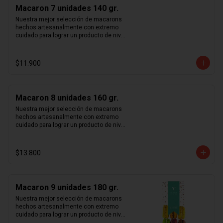
rosa y vainilla madagascar. Surtido de 
Macaron 7 unidades 140 gr.
macarons aleatorios. Si quieres elegir 
tus macarons puedes especificarlo en 
Nuestra mejor selección de macarons 
los comentarios durante el pago (sujeto 
hechos artesanalmente con extremo 
a disponibilidad de stock).
cuidado para lograr un producto de nivel 
mundial. Te sorprenderás con la 
combinación entre crocancia, sabor y 
suavidad que sentirás al probar cada 
$11.900
uno de nuestros macarons.  Café, 
caramelo, chocolate intenso 70%, 
frambuesa, limón, maracuyá, pistacho, 
rosa y vainilla madagascar. Surtido de 
Macaron 8 unidades 160 gr.
macarons aleatorios. Si quieres elegir 
tus macarons puedes especificarlo en 
Nuestra mejor selección de macarons 
los comentarios durante el pago (sujeto 
hechos artesanalmente con extremo 
a disponibilidad de stock).
cuidado para lograr un producto de nivel 
mundial. Te sorprenderás con la 
combinación entre crocancia, sabor y 
suavidad que sentirás al probar cada 
$13.800
uno de nuestros macarons.  Café, 
caramelo, chocolate intenso 70%, 
frambuesa, limón, maracuyá, pistacho, 
rosa y vainilla madagascar. Surtido de 
Macaron 9 unidades 180 gr.
macarons aleatorios. Si quieres elegir 
tus macarons puedes especificarlo en 
Nuestra mejor selección de macarons 
los comentarios durante el pago (sujeto 
hechos artesanalmente con extremo 
a disponibilidad de stock).
cuidado para lograr un producto de nivel 
mundial. Te sorprenderás con la 