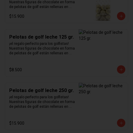
Nuestras figuras de chocolate en forma 
de pelotas de golf están rellenas en 
nuestro excepcional praliné de 
$15.900
avellanas hecho en casa y bañadas en 
un delicioso chocolate blanco.
Pelotas de golf leche 125 gr.
¡el regalo perfecto para los golfistas!  
Nuestras figuras de chocolate en forma 
de pelotas de golf están rellenas en 
nuestro excepcional praliné de 
avellanas hecho en casa y bañadas en 
un delicioso chocolate de leche.
$8.500
Pelotas de golf leche 250 gr.
¡el regalo perfecto para los golfistas!  
Nuestras figuras de chocolate en forma 
de pelotas de golf están rellenas en 
nuestro excepcional praliné de 
avellanas hecho en casa y bañadas en 
un delicioso chocolate de leche.
$15.900