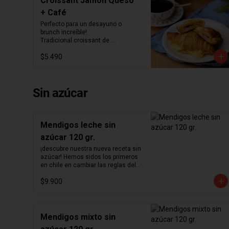
Croissant Jamón Queso
+ Café
Perfecto para un desayuno o 
brunch increíble!

Tradicional croissant de 
mantequilla relleno con jamón y 
$5.490
queso junto con el café que más te 
guste.
Sin azúcar
Mendigos leche sin
azúcar 120 gr.
¡descubre nuestra nueva receta sin 
azúcar! Hemos sidos los primeros 
en chile en cambiar las reglas del 
chocolate sin azúcar. Revisamos 
$9.900
nuestra receta para lograr un 
chocolate que no podrás creer que 
no contiene azúcar. Hemos 
aumentado el porcentaje de cacao 
de 36% a  41%  para nuestra receta 
Mendigos mixto sin
de chocolate de leche y de 55% a  