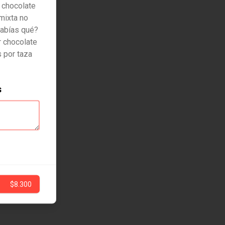
r chocolate
 mixta no
sabías qué?
r chocolate
 por taza
s
$8.300