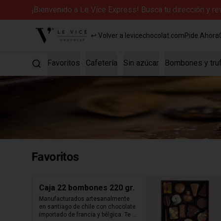
¡Bienvenido a Le Vice Express! Busca tu dirección y r
↩ Volver a levicechocolat.com
Pide Ahora
Favoritos
Cafetería
Sin azúcar
Bombones y tru
Favoritos
Caja 22 bombones 220 gr.
Manufacturados artesanalmente 
en santiago de chile con chocolate 
importado de francia y bélgica. Te 