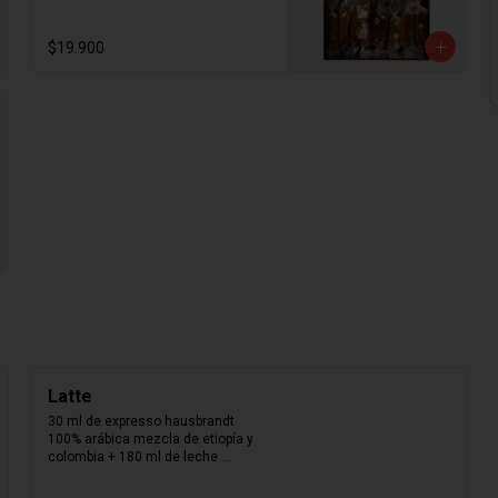
madagascar y los mejores 
ingredientes del mercado. Nuestra 
caja de papel kraft con folia dorada 
$19.900
con 300gr. De calugas aleatorias. 
Aproximadamente 25 calugas por 
caja.
Latte
30 ml de expresso hausbrandt 
100% arábica mezcla de etiopía y 
colombia + 180 ml de leche 
texturizada.