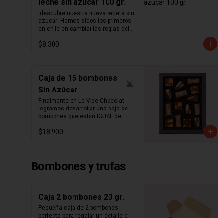
leche sin azúcar 100 gr.
¡descubre nuestra nueva receta sin 
azúcar! Hemos sidos los primeros 
en chile en cambiar las reglas del 
chocolate sin azúcar. Revisamos 
$8.300
nuestra receta para lograr un 
chocolate que no podrás creer que 
no contiene azúcar. Hemos 
aumentado el porcentaje de cacao 
de 36% a  41%  para nuestra receta 
Caja de 15 bombones
de chocolate de leche y de 55% a  
Sin Azúcar
64%  para la de chocolate negro.  
Disfruta sin culpas estas 
Finalmente en Le Vice Chocolat 
hermosas  cucharitas de 
logramos desarrollar una caja de 
chocolate  macizo sin azúcar 
bombones que están IGUAL de 
perfectas para el café o para 
ricos que los tradicionales. Misma 
preparar chocolate caliente.  
$18.900
cremosidad, misma intensidad, 
Atención: variante mixta no incluye 
pero sin azúcar.

chocolate blanco   ¿sabías qué?   
La cantidad ideal para hacer 
Caja de 15 Bombones Sin Azúcar, 
chocolate caliente es de 5 
Bombones y trufas
contiene 3 sabores:

cucharadas por taza de leche.
- Ganache de chocolate leche 

- Ganache de chocolate negro y 
Caja 2 bombones 20 gr.
leche infusionado en naranja

Pequeña caja de 2 bombones 
perfecta para regalar un detalle o 
- Ganache de chocolate leche y 