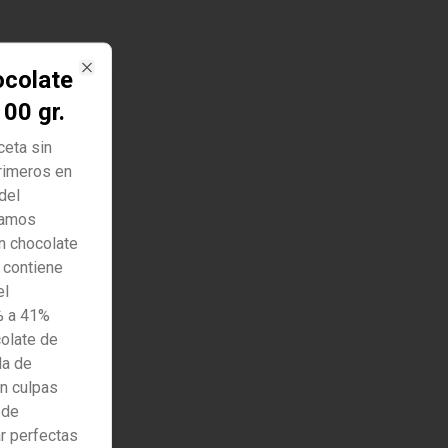
ocolate
Close
100 gr.
ceta sin
rimeros en
del
samos
un chocolate
 contiene
el
% a 41%
colate de
la de
in culpas
 de
r perfectas