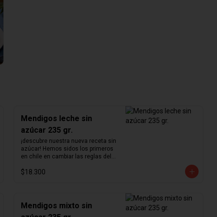
Mendigos leche sin
azúcar 235 gr.
¡descubre nuestra nueva receta sin 
azúcar! Hemos sidos los primeros 
en chile en cambiar las reglas del 
chocolate sin azúcar. Revisamos 
$18.300
nuestra receta para lograr un 
chocolate que no podrás creer que 
no contiene azúcar. Hemos 
aumentado el porcentaje de cacao 
de 36% a  41%  para nuestra receta 
Mendigos mixto sin
de chocolate de leche y de 55% a  