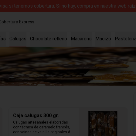
evisa si tenemos cobertura. Si no hay, compra en nuestra web ra
Cobertura Express
fas
Calugas
Chocolate relleno
Macarons
Macizo
Pastelerí
Caja calugas 300 gr.
Calugas artesanales elaboradas 
con técnica de caramelo francés, 
con vainas de vainilla originales de 