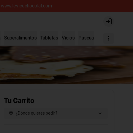
íz www.levicechocolat.com
Login
a
Superalimentos
Tabletas
Vicios
Pascua
Tu Carrito
¿Dónde quieres pedir?