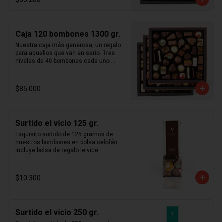
usamos ingredientes frescos sin 
aditivos ni preservantes y todos 
nuestros productos son  100% 
artesanales. Caja de bombones en 2 
Caja 120 bombones 1300 gr.
niveles cada uno de 40 bombones 
intercambiables, para un total de 80 
Nuestra caja más generosa, un regalo 
unidades. Incluye nuestro surtido  
para aquellos que van en serio. Tres 
completo de bombones rellenos en 
niveles de 40 bombones cada uno 
praliné (pasta de avellanas, almendras, 
totalizando aproximadamente  1,2 kg  
pistachos y/o maní), ganaches, 
de bombones. Manufacturados 
caramelos y mazapanes.
artesanalmente en santiago de chile 
$85.000
con chocolate importado de francia y 
bélgica. Te aseguramos que nuestra 
selección más fina de bombones 
artesanales te sorprenderá a ti y a tus 
Surtido el vicio 125 gr.
cercanos. Sólo usamos ingredientes 
frescos sin aditivos ni preservantes y 
Exquisito surtido de 125 gramos de 
todos nuestros productos son  100% 
nuestros bombones en bolsa celofán. 
artesanales. Incluye nuestro surtido 
Incluye bolsa de regalo le vice.
completo de bombones rellenos en 
praliné (pasta de avellanas, almendras, 
pistachos y/o maní), ganaches, 
$10.300
caramelos y mazapanes.
Surtido el vicio 250 gr.