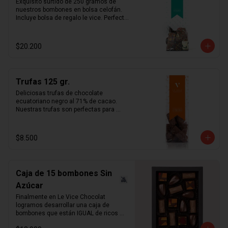
Exquisito surtido de 250 gramos de 
nuestros bombones en bolsa celofán. 
Incluye bolsa de regalo le vice. Perfecta 
opción simple y fácil de regalo.
$20.200
Trufas 125 gr.
Deliciosas trufas de chocolate 
ecuatoriano negro al 71% de cacao. 
Nuestras trufas son perfectas para 
acompañar el café por su amargor 
intenso combinado con la suavidad de 
la crema al cognac.   ¿sabías qué?   
$8.500
Puedes pedir nuestras trufas en 
formato "Bombón" para eventos o 
matrimonios.
Caja de 15 bombones Sin
Azúcar
Finalmente en Le Vice Chocolat 
logramos desarrollar una caja de 
bombones que están IGUAL de ricos 
que los tradicionales. Misma 