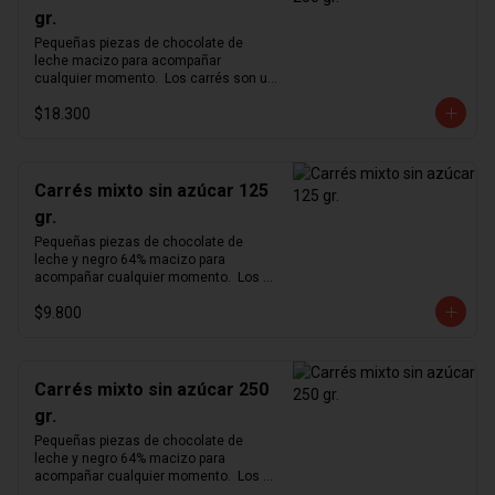
gr.
Pequeñas piezas de chocolate de 
leche macizo para acompañar 
cualquier momento.  Los carrés son un 
formato pequeño y cómodo para 
$18.300
degustar nuestro exquisito chocolate 
en cualquier momento del día.  
Producto vegano y sin azúcar.
Carrés mixto sin azúcar 125
gr.
Pequeñas piezas de chocolate de 
leche y negro 64% macizo para 
acompañar cualquier momento.  Los 
carrés son un formato pequeño y 
$9.800
cómodo para degustar nuestro 
exquisito chocolate en cualquier 
momento del día.  Producto vegano y 
sin azúcar.
Carrés mixto sin azúcar 250
gr.
Pequeñas piezas de chocolate de 
leche y negro 64% macizo para 
acompañar cualquier momento.  Los 
carrés son un formato pequeño y 