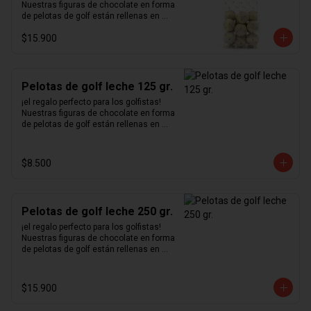
Nuestras figuras de chocolate en forma 
de pelotas de golf están rellenas en 
nuestro excepcional praliné de 
$15.900
avellanas hecho en casa y bañadas en 
un delicioso chocolate blanco.
Pelotas de golf leche 125 gr.
¡el regalo perfecto para los golfistas!  
Nuestras figuras de chocolate en forma 
de pelotas de golf están rellenas en 
nuestro excepcional praliné de 
avellanas hecho en casa y bañadas en 
un delicioso chocolate de leche.
$8.500
Pelotas de golf leche 250 gr.
¡el regalo perfecto para los golfistas!  
Nuestras figuras de chocolate en forma 
de pelotas de golf están rellenas en 
nuestro excepcional praliné de 
avellanas hecho en casa y bañadas en 
un delicioso chocolate de leche.
$15.900