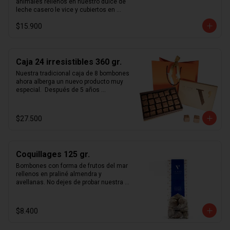
animales rellenos en nuestro dulce de 
leche casero le vice y cubiertos en 
chocolate de leche 33% y chocolate 
$15.900
blanco.
Caja 24 irresistibles 360 gr.
Nuestra tradicional caja de 8 bombones 
ahora alberga un nuevo producto muy 
especial.  Después de 5 años 
perfeccionando nuestro  savoir-faire  
hemos reinventado el praliné con 
nuestros nuevos  irresistibles . 
$27.500
Constantes mejoras en nuestra receta 
nos permitieron lograr un chocolate 
simplemente inolvidable.  Estos cubos 
de praliné con suaves notas de sal de 
Coquillages 125 gr.
maldon y topping de almendras 
tostadas cubiertas en chocolate de 
Bombones con forma de frutos del mar 
leche 33%, hacen gala de su nombre. 
rellenos en praliné almendra y 
Ideales para regalar y transportar pues 
avellanas. No dejes de probar nuestra 
es de los pocos productos le vice con 
receta única de praliné hecho en casa.
una duración de 3 meses, mayor a los 
30 días que normalmente 
$8.400
recomendamos.