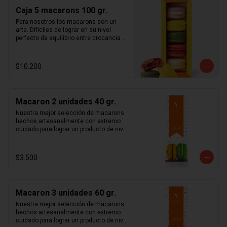
sorprenderá a quien la reciba.  Caja 
Caja 5 macarons 100 gr.
surtida según disponibilidad de stock. 
Macarons aleatorios entre los 
Para nosotros los macarons son un 
siguientes sabores:  café, caramelo, 
arte. Difíciles de lograr en su nivel 
chocolate intenso 70%, frambuesa, 
perfecto de equilibrio entre crocancia y 
limón, maracuyá, pistacho, rosa y 
calidad, pero sublimes en cuanto se 
vainilla madagascar. Duración: 5 días 
logra dicho nivel de perfección. 
refrigerado.
Esperamos cumplir todas tus 
$10.200
expectativas con este delicado 
producto, en una hermosa caja con 
cierre imantado de 5 macarons  que 
sorprenderá a quien la reciba.  Caja 
Macaron 2 unidades 40 gr.
surtida según disponibilidad de stock. 
Macarons aleatorios entre los 
Nuestra mejor selección de macarons 
siguientes sabores:  café, caramelo, 
hechos artesanalmente con extremo 
chocolate intenso 70%, frambuesa, 
cuidado para lograr un producto de nivel 
limón, maracuyá, pistacho, rosa y 
mundial. Te sorprenderás con la 
vainilla madagascar. Duración: 5 días 
combinación entre crocancia, sabor y 
refrigerado.
suavidad que sentirás al probar cada 
$3.500
uno de nuestros macarons.  Café, 
caramelo, chocolate intenso 70%, 
frambuesa, limón, maracuyá, pistacho, 
rosa y vainilla madagascar. Surtido de 
Macaron 3 unidades 60 gr.
macarons aleatorios. Si quieres elegir 
tus macarons puedes especificarlo en 
Nuestra mejor selección de macarons 
los comentarios durante el pago (sujeto 
hechos artesanalmente con extremo 
a disponibilidad de stock).
cuidado para lograr un producto de nivel 