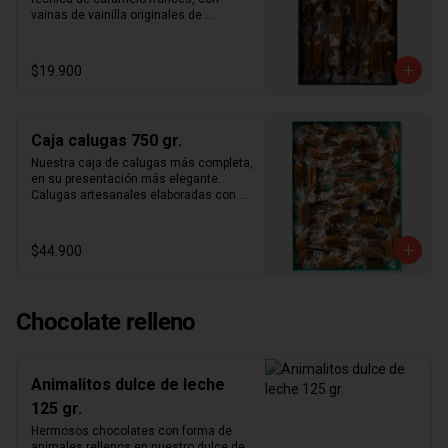
Vainilla Madagascar

vainas de vainilla originales de 
Nuestros productos son elaborados en 
madagascar y los mejores ingredientes 
nuestro taller de forma 100% artesanal, 
del mercado. Nuestra caja de papel 
por lo que siempre contamos con stock 
kraft con folia dorada con 300gr. De 
$19.900
limitado. Te recomendamos hacer tu 
calugas aleatorias. Aproximadamente 
compra cuanto antes para reservar tu 
25 calugas por caja.
producto exclusivo, ya que en otras 
ocasiones siempre agotamos stock.
Caja calugas 750 gr.
Nuestra caja de calugas más completa, 
en su presentación más elegante. 
Calugas artesanales elaboradas con 
técnica de caramelo francés, con 
vainas de vainilla originales de 
madagascar y los mejores ingredientes 
$44.900
del mercado.
Chocolate relleno
Animalitos dulce de leche
125 gr.
Hermosos chocolates con forma de 
animales rellenos en nuestro dulce de 