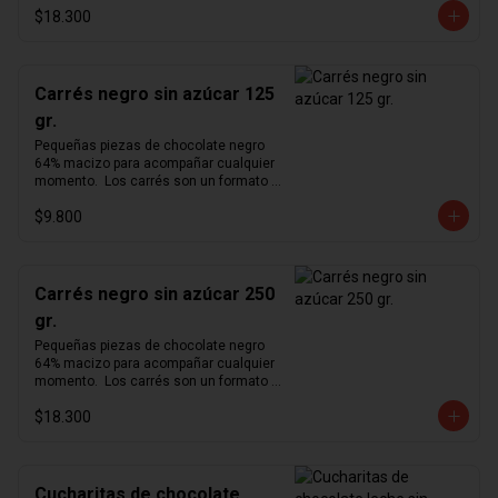
$18.300
cómodo para degustar nuestro 
exquisito chocolate en cualquier 
momento del día.  Producto vegano y 
sin azúcar.
Carrés negro sin azúcar 125
gr.
Pequeñas piezas de chocolate negro 
64% macizo para acompañar cualquier 
momento.  Los carrés son un formato 
pequeño y cómodo para degustar 
$9.800
nuestro exquisito chocolate en 
cualquier momento del día.  Producto 
vegano y sin azúcar.
Carrés negro sin azúcar 250
gr.
Pequeñas piezas de chocolate negro 
64% macizo para acompañar cualquier 
momento.  Los carrés son un formato 
pequeño y cómodo para degustar 
$18.300
nuestro exquisito chocolate en 
cualquier momento del día.  Producto 
vegano y sin azúcar.
Cucharitas de chocolate