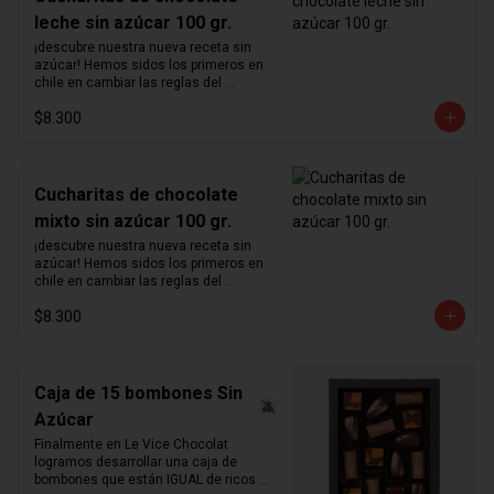
leche sin azúcar 100 gr.
¡descubre nuestra nueva receta sin 
azúcar! Hemos sidos los primeros en 
chile en cambiar las reglas del 
chocolate sin azúcar. Revisamos 
$8.300
nuestra receta para lograr un chocolate 
que no podrás creer que no contiene 
azúcar. Hemos aumentado el 
porcentaje de cacao de 36% a  41%  
para nuestra receta de chocolate de 
Cucharitas de chocolate
leche y de 55% a  64%  para la de 
mixto sin azúcar 100 gr.
chocolate negro.  Disfruta sin culpas 
estas hermosas  cucharitas de 
¡descubre nuestra nueva receta sin 
chocolate  macizo sin azúcar perfectas 
azúcar! Hemos sidos los primeros en 
para el café o para preparar chocolate 
chile en cambiar las reglas del 
caliente.  Atención: variante mixta no 
chocolate sin azúcar. Revisamos 
incluye chocolate blanco   ¿sabías qué?   
$8.300
nuestra receta para lograr un chocolate 
La cantidad ideal para hacer chocolate 
que no podrás creer que no contiene 
caliente es de 5 cucharadas por taza 
azúcar. Hemos aumentado el 
de leche.
porcentaje de cacao de 36% a  41%  
para nuestra receta de chocolate de 
Caja de 15 bombones Sin
leche y de 55% a  64%  para la de 
Azúcar
chocolate negro.  Disfruta sin culpas 
estas hermosas  cucharitas de 
Finalmente en Le Vice Chocolat 
chocolate  macizo sin azúcar perfectas 
logramos desarrollar una caja de 
para el café o para preparar chocolate 
bombones que están IGUAL de ricos 
caliente.  Atención: variante mixta no 