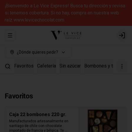
¡Bienvenido a Le Vice Express! Busca tu dirección y revisa
si tenemos cobertura. Si no hay, compra en nuestra web
raíz www.levicechocolat.com
Abrir menu de navegación
Login
¿Dónde quieres pedir?
Favoritos
Cafetería
Sin azúcar
Bombones y trufas
Ca
Favoritos
Caja 22 bombones 220 gr.
Manufacturados artesanalmente en 
santiago de chile con chocolate 
importado de francia y bélgica. Te 