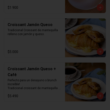
$1.900
Croissant Jamón Queso
Tradicional Croissant de mantequilla 
relleno con jamón y queso.
$5.000
Croissant Jamón Queso +
Café
Perfecto para un desayuno o brunch 
increíble!

Tradicional croissant de mantequilla 
relleno con jamón y queso junto con el 
$5.490
café que más te guste.