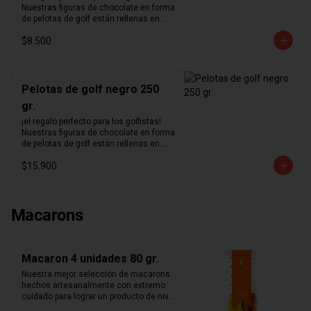
Nuestras figuras de chocolate en forma 
de pelotas de golf están rellenas en 
nuestro excepcional praliné de 
$8.500
avellanas hecho en casa y bañadas en 
un delicioso chocolate negro.
Pelotas de golf negro 250
gr.
¡el regalo perfecto para los golfistas!  
Nuestras figuras de chocolate en forma 
de pelotas de golf están rellenas en 
nuestro excepcional praliné de 
$15.900
avellanas hecho en casa y bañadas en 
un delicioso chocolate negro.
Macarons
Macaron 4 unidades 80 gr.
Nuestra mejor selección de macarons 
hechos artesanalmente con extremo 
cuidado para lograr un producto de nivel 
mundial. Te sorprenderás con la 