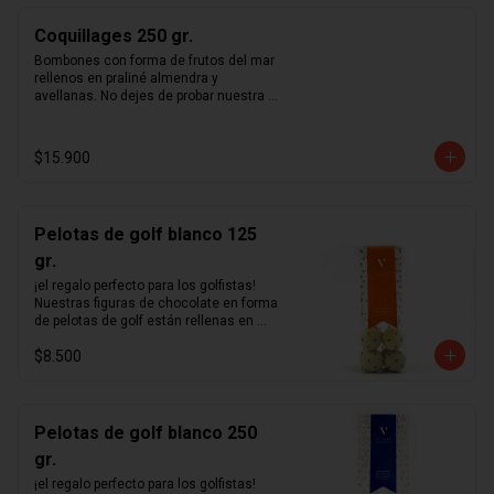
Coquillages 250 gr.
Bombones con forma de frutos del mar 
rellenos en praliné almendra y 
avellanas. No dejes de probar nuestra 
receta única de praliné hecho en casa.
$15.900
Pelotas de golf blanco 125
gr.
¡el regalo perfecto para los golfistas!  
Nuestras figuras de chocolate en forma 
de pelotas de golf están rellenas en 
nuestro excepcional praliné de 
$8.500
avellanas hecho en casa y bañadas en 
un delicioso chocolate blanco.
Pelotas de golf blanco 250
gr.
¡el regalo perfecto para los golfistas!  