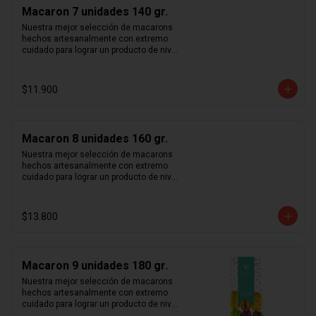
rosa y vainilla madagascar. Surtido de 
Macaron 7 unidades 140 gr.
macarons aleatorios. Si quieres elegir 
tus macarons puedes especificarlo en 
Nuestra mejor selección de macarons 
los comentarios durante el pago (sujeto 
hechos artesanalmente con extremo 
a disponibilidad de stock).
cuidado para lograr un producto de nivel 
mundial. Te sorprenderás con la 
combinación entre crocancia, sabor y 
suavidad que sentirás al probar cada 
$11.900
uno de nuestros macarons.  Café, 
caramelo, chocolate intenso 70%, 
frambuesa, limón, maracuyá, pistacho, 
rosa y vainilla madagascar. Surtido de 
Macaron 8 unidades 160 gr.
macarons aleatorios. Si quieres elegir 
tus macarons puedes especificarlo en 
Nuestra mejor selección de macarons 
los comentarios durante el pago (sujeto 
hechos artesanalmente con extremo 
a disponibilidad de stock).
cuidado para lograr un producto de nivel 
mundial. Te sorprenderás con la 
combinación entre crocancia, sabor y 
suavidad que sentirás al probar cada 
$13.800
uno de nuestros macarons.  Café, 
caramelo, chocolate intenso 70%, 
frambuesa, limón, maracuyá, pistacho, 
rosa y vainilla madagascar. Surtido de 
Macaron 9 unidades 180 gr.
macarons aleatorios. Si quieres elegir 
tus macarons puedes especificarlo en 
Nuestra mejor selección de macarons 
los comentarios durante el pago (sujeto 
hechos artesanalmente con extremo 
a disponibilidad de stock).
cuidado para lograr un producto de nivel 
mundial. Te sorprenderás con la 