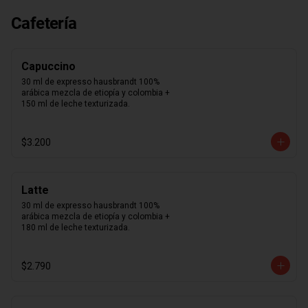
suavidad que sentirás al probar cada 
uno de nuestros macarons.  Café, 
Cafetería
caramelo, chocolate intenso 70%, 
frambuesa, limón, maracuyá, pistacho, 
rosa, vainilla madagascar. Surtido de 
macarons aleatorios. Si quieres elegir 
Capuccino
tus 12 macarons puedes especificarlo 
en los comentarios durante el pago 
30 ml de expresso hausbrandt 100% 
(sujeto a disponibilidad de stock).
arábica mezcla de etiopía y colombia + 
150 ml de leche texturizada.
$3.200
Latte
30 ml de expresso hausbrandt 100% 
arábica mezcla de etiopía y colombia + 
180 ml de leche texturizada.
$2.790