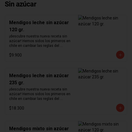
Sin azúcar
Mendigos leche sin azúcar
120 gr.
¡descubre nuestra nueva receta sin 
azúcar! Hemos sidos los primeros en 
chile en cambiar las reglas del 
chocolate sin azúcar. Revisamos 
$9.900
nuestra receta para lograr un chocolate 
que no podrás creer que no contiene 
azúcar. Hemos aumentado el 
porcentaje de cacao de 36% a  41%  
para nuestra receta de chocolate de 
Mendigos leche sin azúcar
leche y de 55% a  64%  para la de 
235 gr.
chocolate negro.      ¿sabías qué?   El 
nombre mendigos es una traducción 
¡descubre nuestra nueva receta sin 
literal del francés "Mendiant" cuyo 
azúcar! Hemos sidos los primeros en 
significado tiene orígenes en la 
chile en cambiar las reglas del 
"Leyenda de los cuatro mendigos", un 
chocolate sin azúcar. Revisamos 
antiguo cuento irlandés. Cada fruto 
$18.300
nuestra receta para lograr un chocolate 
seco representa las distintas órdenes 
que no podrás creer que no contiene 
religiosas habiendo hecho votos de 
azúcar. Hemos aumentado el 
pobreza.
porcentaje de cacao de 36% a  41%  
para nuestra receta de chocolate de 
Mendigos mixto sin azúcar
leche y de 55% a  64%  para la de 