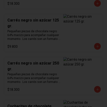
$18.300
cómodo para degustar nuestro 
exquisito chocolate en cualquier 
momento del día.  Producto vegano y 
sin azúcar.
Carrés negro sin azúcar 125
gr.
Pequeñas piezas de chocolate negro 
64% macizo para acompañar cualquier 
momento.  Los carrés son un formato 
pequeño y cómodo para degustar 
$9.800
nuestro exquisito chocolate en 
cualquier momento del día.  Producto 
vegano y sin azúcar.
Carrés negro sin azúcar 250
gr.
Pequeñas piezas de chocolate negro 
64% macizo para acompañar cualquier 
momento.  Los carrés son un formato 
pequeño y cómodo para degustar 
$18.300
nuestro exquisito chocolate en 
cualquier momento del día.  Producto 
vegano y sin azúcar.
Cucharitas de chocolate