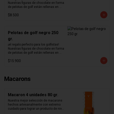
Nuestras figuras de chocolate en forma 
de pelotas de golf están rellenas en 
nuestro excepcional praliné de 
$8.500
avellanas hecho en casa y bañadas en 
un delicioso chocolate negro.
Pelotas de golf negro 250
gr.
¡el regalo perfecto para los golfistas!  
Nuestras figuras de chocolate en forma 
de pelotas de golf están rellenas en 
nuestro excepcional praliné de 
$15.900
avellanas hecho en casa y bañadas en 
un delicioso chocolate negro.
Macarons
Macaron 4 unidades 80 gr.
Nuestra mejor selección de macarons 
hechos artesanalmente con extremo 
cuidado para lograr un producto de nivel 
mundial. Te sorprenderás con la 