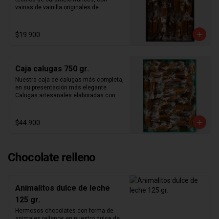
Vainilla Madagascar

vainas de vainilla originales de 
Nuestros productos son elaborados en 
madagascar y los mejores ingredientes 
nuestro taller de forma 100% artesanal, 
del mercado. Nuestra caja de papel 
por lo que siempre contamos con stock 
kraft con folia dorada con 300gr. De 
$19.900
limitado. Te recomendamos hacer tu 
calugas aleatorias. Aproximadamente 
compra cuanto antes para reservar tu 
25 calugas por caja.
producto exclusivo, ya que en otras 
ocasiones siempre agotamos stock.
Caja calugas 750 gr.
Nuestra caja de calugas más completa, 
en su presentación más elegante. 
Calugas artesanales elaboradas con 
técnica de caramelo francés, con 
vainas de vainilla originales de 
madagascar y los mejores ingredientes 
$44.900
del mercado.
Chocolate relleno
Animalitos dulce de leche
125 gr.
Hermosos chocolates con forma de 
animales rellenos en nuestro dulce de 