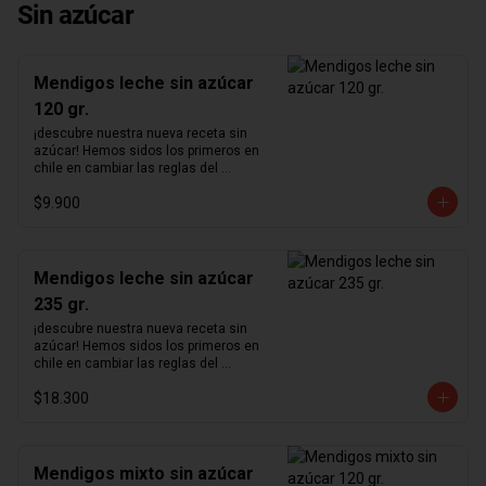
Sin azúcar
Mendigos leche sin azúcar
120 gr.
¡descubre nuestra nueva receta sin 
azúcar! Hemos sidos los primeros en 
chile en cambiar las reglas del 
chocolate sin azúcar. Revisamos 
$9.900
nuestra receta para lograr un chocolate 
que no podrás creer que no contiene 
azúcar. Hemos aumentado el 
porcentaje de cacao de 36% a  41%  
para nuestra receta de chocolate de 
Mendigos leche sin azúcar
leche y de 55% a  64%  para la de 
235 gr.
chocolate negro.      ¿sabías qué?   El 
nombre mendigos es una traducción 
¡descubre nuestra nueva receta sin 
literal del francés "Mendiant" cuyo 
azúcar! Hemos sidos los primeros en 
significado tiene orígenes en la 
chile en cambiar las reglas del 
"Leyenda de los cuatro mendigos", un 
chocolate sin azúcar. Revisamos 
antiguo cuento irlandés. Cada fruto 
$18.300
nuestra receta para lograr un chocolate 
seco representa las distintas órdenes 
que no podrás creer que no contiene 
religiosas habiendo hecho votos de 
azúcar. Hemos aumentado el 
pobreza.
porcentaje de cacao de 36% a  41%  
para nuestra receta de chocolate de 
Mendigos mixto sin azúcar
leche y de 55% a  64%  para la de 