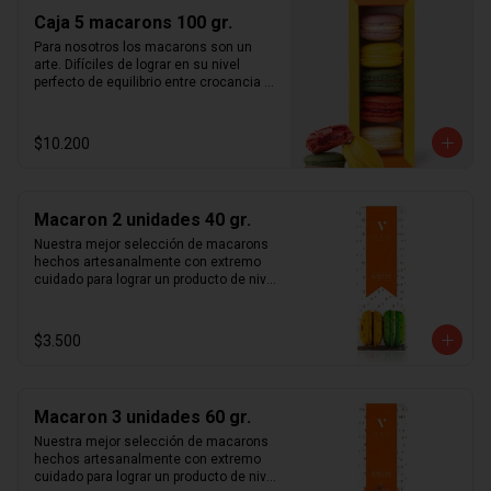
sorprenderá a quien la reciba.  Caja 
Caja 5 macarons 100 gr.
surtida según disponibilidad de stock. 
Macarons aleatorios entre los 
Para nosotros los macarons son un 
siguientes sabores:  café, caramelo, 
arte. Difíciles de lograr en su nivel 
chocolate intenso 70%, frambuesa, 
perfecto de equilibrio entre crocancia y 
limón, maracuyá, pistacho, rosa y 
calidad, pero sublimes en cuanto se 
vainilla madagascar. Duración: 5 días 
logra dicho nivel de perfección. 
refrigerado.
Esperamos cumplir todas tus 
$10.200
expectativas con este delicado 
producto, en una hermosa caja con 
cierre imantado de 5 macarons  que 
sorprenderá a quien la reciba.  Caja 
Macaron 2 unidades 40 gr.
surtida según disponibilidad de stock. 
Macarons aleatorios entre los 
Nuestra mejor selección de macarons 
siguientes sabores:  café, caramelo, 
hechos artesanalmente con extremo 
chocolate intenso 70%, frambuesa, 
cuidado para lograr un producto de nivel 
limón, maracuyá, pistacho, rosa y 
mundial. Te sorprenderás con la 
vainilla madagascar. Duración: 5 días 
combinación entre crocancia, sabor y 
refrigerado.
suavidad que sentirás al probar cada 
$3.500
uno de nuestros macarons.  Café, 
caramelo, chocolate intenso 70%, 
frambuesa, limón, maracuyá, pistacho, 
rosa y vainilla madagascar. Surtido de 
Macaron 3 unidades 60 gr.
macarons aleatorios. Si quieres elegir 
tus macarons puedes especificarlo en 
Nuestra mejor selección de macarons 
los comentarios durante el pago (sujeto 
hechos artesanalmente con extremo 
a disponibilidad de stock).
cuidado para lograr un producto de nivel 