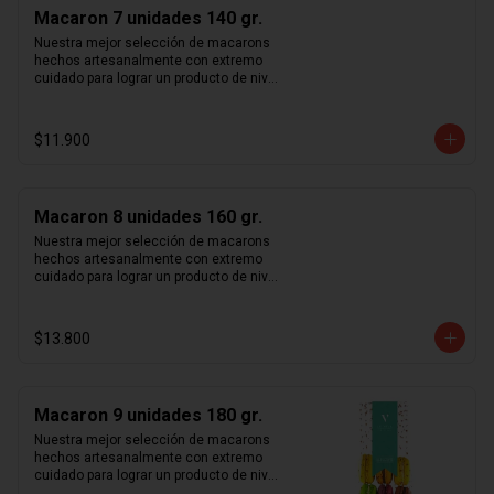
rosa y vainilla madagascar. Surtido de 
Macaron 7 unidades 140 gr.
macarons aleatorios. Si quieres elegir 
tus macarons puedes especificarlo en 
Nuestra mejor selección de macarons 
los comentarios durante el pago (sujeto 
hechos artesanalmente con extremo 
a disponibilidad de stock).
cuidado para lograr un producto de nivel 
mundial. Te sorprenderás con la 
combinación entre crocancia, sabor y 
suavidad que sentirás al probar cada 
$11.900
uno de nuestros macarons.  Café, 
caramelo, chocolate intenso 70%, 
frambuesa, limón, maracuyá, pistacho, 
rosa y vainilla madagascar. Surtido de 
Macaron 8 unidades 160 gr.
macarons aleatorios. Si quieres elegir 
tus macarons puedes especificarlo en 
Nuestra mejor selección de macarons 
los comentarios durante el pago (sujeto 
hechos artesanalmente con extremo 
a disponibilidad de stock).
cuidado para lograr un producto de nivel 
mundial. Te sorprenderás con la 
combinación entre crocancia, sabor y 
suavidad que sentirás al probar cada 
$13.800
uno de nuestros macarons.  Café, 
caramelo, chocolate intenso 70%, 
frambuesa, limón, maracuyá, pistacho, 
rosa y vainilla madagascar. Surtido de 
Macaron 9 unidades 180 gr.
macarons aleatorios. Si quieres elegir 
tus macarons puedes especificarlo en 
Nuestra mejor selección de macarons 
los comentarios durante el pago (sujeto 
hechos artesanalmente con extremo 
a disponibilidad de stock).
cuidado para lograr un producto de nivel 
mundial. Te sorprenderás con la 