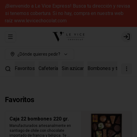
¡Bienvenido a Le Vice Express! Busca tu dirección y revisa
si tenemos cobertura. Si no hay, compra en nuestra web
raíz www.levicechocolat.com
Abrir menu de navegación
Login
¿Dónde quieres pedir?
Favoritos
Cafetería
Sin azúcar
Bombones y trufas
Ca
Favoritos
Caja 22 bombones 220 gr.
Manufacturados artesanalmente en 
santiago de chile con chocolate 
importado de francia y bélgica. Te 