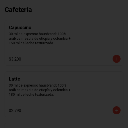
suavidad que sentirás al probar cada 
uno de nuestros macarons.  Café, 
Cafetería
caramelo, chocolate intenso 70%, 
frambuesa, limón, maracuyá, pistacho, 
rosa, vainilla madagascar. Surtido de 
macarons aleatorios. Si quieres elegir 
Capuccino
tus 12 macarons puedes especificarlo 
en los comentarios durante el pago 
30 ml de expresso hausbrandt 100% 
(sujeto a disponibilidad de stock).
arábica mezcla de etiopía y colombia + 
150 ml de leche texturizada.
$3.200
Latte
30 ml de expresso hausbrandt 100% 
arábica mezcla de etiopía y colombia + 
180 ml de leche texturizada.
$2.790