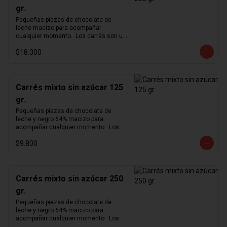
gr.
Pequeñas piezas de chocolate de 
leche macizo para acompañar 
cualquier momento.  Los carrés son un 
formato pequeño y cómodo para 
$18.300
degustar nuestro exquisito chocolate 
en cualquier momento del día.  
Producto vegano y sin azúcar.
Carrés mixto sin azúcar 125
gr.
Pequeñas piezas de chocolate de 
leche y negro 64% macizo para 
acompañar cualquier momento.  Los 
carrés son un formato pequeño y 
$9.800
cómodo para degustar nuestro 
exquisito chocolate en cualquier 
momento del día.  Producto vegano y 
sin azúcar.
Carrés mixto sin azúcar 250
gr.
Pequeñas piezas de chocolate de 
leche y negro 64% macizo para 
acompañar cualquier momento.  Los 
carrés son un formato pequeño y 