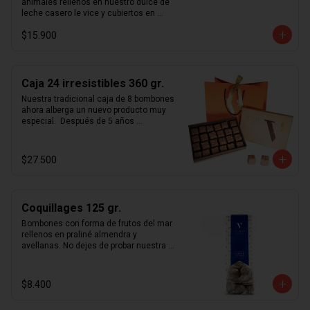
animales rellenos en nuestro dulce de 
leche casero le vice y cubiertos en 
chocolate de leche 33% y chocolate 
$15.900
blanco.
Caja 24 irresistibles 360 gr.
Nuestra tradicional caja de 8 bombones 
ahora alberga un nuevo producto muy 
especial.  Después de 5 años 
perfeccionando nuestro  savoir-faire  
hemos reinventado el praliné con 
nuestros nuevos  irresistibles . 
$27.500
Constantes mejoras en nuestra receta 
nos permitieron lograr un chocolate 
simplemente inolvidable.  Estos cubos 
de praliné con suaves notas de sal de 
Coquillages 125 gr.
maldon y topping de almendras 
tostadas cubiertas en chocolate de 
Bombones con forma de frutos del mar 
leche 33%, hacen gala de su nombre. 
rellenos en praliné almendra y 
Ideales para regalar y transportar pues 
avellanas. No dejes de probar nuestra 
es de los pocos productos le vice con 
receta única de praliné hecho en casa.
una duración de 3 meses, mayor a los 
30 días que normalmente 
$8.400
recomendamos.