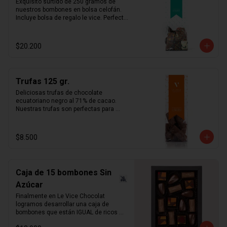
Exquisito surtido de 250 gramos de 
nuestros bombones en bolsa celofán. 
Incluye bolsa de regalo le vice. Perfecta 
opción simple y fácil de regalo.
$20.200
Trufas 125 gr.
Deliciosas trufas de chocolate 
ecuatoriano negro al 71% de cacao. 
Nuestras trufas son perfectas para 
acompañar el café por su amargor 
intenso combinado con la suavidad de 
la crema al cognac.   ¿sabías qué?   
$8.500
Puedes pedir nuestras trufas en 
formato "Bombón" para eventos o 
matrimonios.
Caja de 15 bombones Sin
Azúcar
Finalmente en Le Vice Chocolat 
logramos desarrollar una caja de 
bombones que están IGUAL de ricos 
que los tradicionales. Misma 