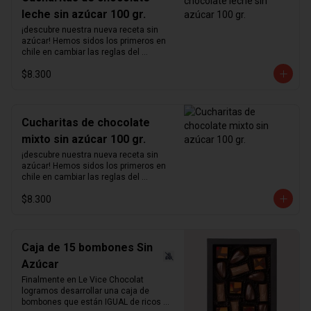
leche sin azúcar 100 gr.
¡descubre nuestra nueva receta sin 
azúcar! Hemos sidos los primeros en 
chile en cambiar las reglas del 
chocolate sin azúcar. Revisamos 
$8.300
nuestra receta para lograr un chocolate 
que no podrás creer que no contiene 
azúcar. Hemos aumentado el 
porcentaje de cacao de 36% a  41%  
para nuestra receta de chocolate de 
Cucharitas de chocolate
leche y de 55% a  64%  para la de 
mixto sin azúcar 100 gr.
chocolate negro.  Disfruta sin culpas 
estas hermosas  cucharitas de 
¡descubre nuestra nueva receta sin 
chocolate  macizo sin azúcar perfectas 
azúcar! Hemos sidos los primeros en 
para el café o para preparar chocolate 
chile en cambiar las reglas del 
caliente.  Atención: variante mixta no 
chocolate sin azúcar. Revisamos 
incluye chocolate blanco   ¿sabías qué?   
$8.300
nuestra receta para lograr un chocolate 
La cantidad ideal para hacer chocolate 
que no podrás creer que no contiene 
caliente es de 5 cucharadas por taza 
azúcar. Hemos aumentado el 
de leche.
porcentaje de cacao de 36% a  41%  
para nuestra receta de chocolate de 
Caja de 15 bombones Sin
leche y de 55% a  64%  para la de 
Azúcar
chocolate negro.  Disfruta sin culpas 
estas hermosas  cucharitas de 
Finalmente en Le Vice Chocolat 
chocolate  macizo sin azúcar perfectas 
logramos desarrollar una caja de 
para el café o para preparar chocolate 
bombones que están IGUAL de ricos 
caliente.  Atención: variante mixta no 