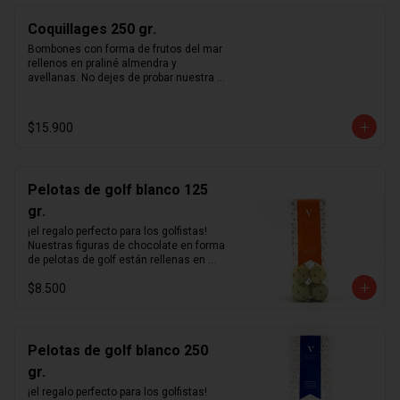
Coquillages 250 gr.
Bombones con forma de frutos del mar 
rellenos en praliné almendra y 
avellanas. No dejes de probar nuestra 
receta única de praliné hecho en casa.
$15.900
Pelotas de golf blanco 125
gr.
¡el regalo perfecto para los golfistas!  
Nuestras figuras de chocolate en forma 
de pelotas de golf están rellenas en 
nuestro excepcional praliné de 
$8.500
avellanas hecho en casa y bañadas en 
un delicioso chocolate blanco.
Pelotas de golf blanco 250
gr.
¡el regalo perfecto para los golfistas!  