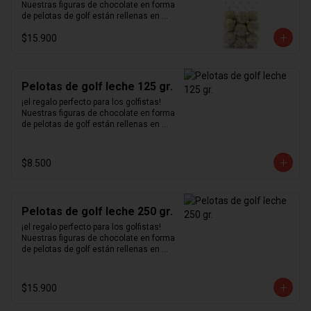
Nuestras figuras de chocolate en forma 
de pelotas de golf están rellenas en 
nuestro excepcional praliné de 
$15.900
avellanas hecho en casa y bañadas en 
un delicioso chocolate blanco.
Pelotas de golf leche 125 gr.
¡el regalo perfecto para los golfistas!  
Nuestras figuras de chocolate en forma 
de pelotas de golf están rellenas en 
nuestro excepcional praliné de 
avellanas hecho en casa y bañadas en 
un delicioso chocolate de leche.
$8.500
Pelotas de golf leche 250 gr.
¡el regalo perfecto para los golfistas!  
Nuestras figuras de chocolate en forma 
de pelotas de golf están rellenas en 
nuestro excepcional praliné de 
avellanas hecho en casa y bañadas en 
un delicioso chocolate de leche.
$15.900