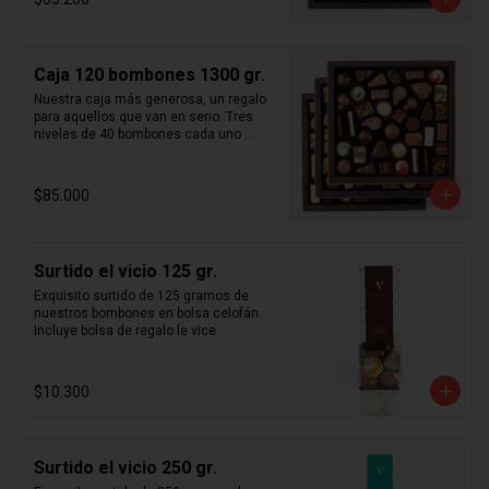
usamos ingredientes frescos sin 
aditivos ni preservantes y todos 
nuestros productos son  100% 
artesanales. Caja de bombones en 2 
Caja 120 bombones 1300 gr.
niveles cada uno de 40 bombones 
intercambiables, para un total de 80 
Nuestra caja más generosa, un regalo 
unidades. Incluye nuestro surtido  
para aquellos que van en serio. Tres 
completo de bombones rellenos en 
niveles de 40 bombones cada uno 
praliné (pasta de avellanas, almendras, 
totalizando aproximadamente  1,2 kg  
pistachos y/o maní), ganaches, 
de bombones. Manufacturados 
caramelos y mazapanes.
artesanalmente en santiago de chile 
$85.000
con chocolate importado de francia y 
bélgica. Te aseguramos que nuestra 
selección más fina de bombones 
artesanales te sorprenderá a ti y a tus 
Surtido el vicio 125 gr.
cercanos. Sólo usamos ingredientes 
frescos sin aditivos ni preservantes y 
Exquisito surtido de 125 gramos de 
todos nuestros productos son  100% 
nuestros bombones en bolsa celofán. 
artesanales. Incluye nuestro surtido 
Incluye bolsa de regalo le vice.
completo de bombones rellenos en 
praliné (pasta de avellanas, almendras, 
pistachos y/o maní), ganaches, 
$10.300
caramelos y mazapanes.
Surtido el vicio 250 gr.