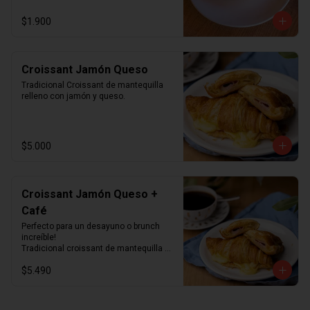
$1.900
Croissant Jamón Queso
Tradicional Croissant de mantequilla 
relleno con jamón y queso.
$5.000
Croissant Jamón Queso +
Café
Perfecto para un desayuno o brunch 
increíble!

Tradicional croissant de mantequilla 
relleno con jamón y queso junto con el 
$5.490
café que más te guste.