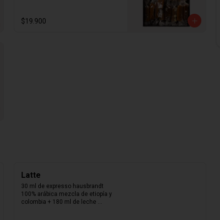
madagascar y los mejores 
ingredientes del mercado. Nuestra 
caja de papel kraft con folia dorada 
$19.900
con 300gr. De calugas aleatorias. 
Aproximadamente 25 calugas por 
caja.
Latte
30 ml de expresso hausbrandt 
100% arábica mezcla de etiopía y 
colombia + 180 ml de leche 
texturizada.