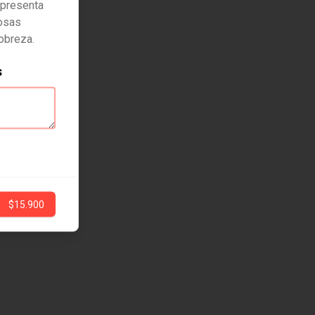
epresenta
iosas
obreza.
s
$15.900