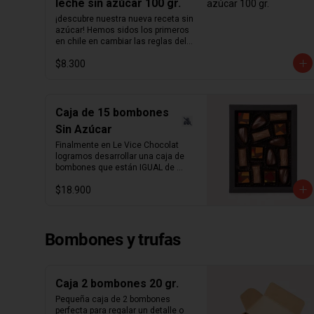
leche sin azúcar 100 gr.
¡descubre nuestra nueva receta sin 
azúcar! Hemos sidos los primeros 
en chile en cambiar las reglas del 
chocolate sin azúcar. Revisamos 
$8.300
nuestra receta para lograr un 
chocolate que no podrás creer que 
no contiene azúcar. Hemos 
aumentado el porcentaje de cacao 
de 36% a  41%  para nuestra receta 
Caja de 15 bombones
de chocolate de leche y de 55% a  
Sin Azúcar
64%  para la de chocolate negro.  
Disfruta sin culpas estas 
Finalmente en Le Vice Chocolat 
hermosas  cucharitas de 
logramos desarrollar una caja de 
chocolate  macizo sin azúcar 
bombones que están IGUAL de 
perfectas para el café o para 
ricos que los tradicionales. Misma 
preparar chocolate caliente.  
$18.900
cremosidad, misma intensidad, 
Atención: variante mixta no incluye 
pero sin azúcar.

chocolate blanco   ¿sabías qué?   
La cantidad ideal para hacer 
Caja de 15 Bombones Sin Azúcar, 
chocolate caliente es de 5 
Bombones y trufas
contiene 3 sabores:

cucharadas por taza de leche.
- Ganache de chocolate leche 

- Ganache de chocolate negro y 
Caja 2 bombones 20 gr.
leche infusionado en naranja

Pequeña caja de 2 bombones 
perfecta para regalar un detalle o 
- Ganache de chocolate leche y 