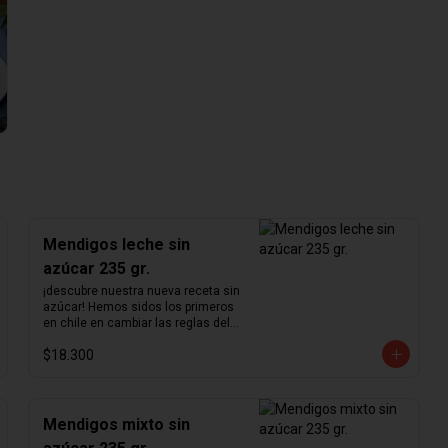
Mendigos leche sin
azúcar 235 gr.
¡descubre nuestra nueva receta sin 
azúcar! Hemos sidos los primeros 
en chile en cambiar las reglas del 
chocolate sin azúcar. Revisamos 
$18.300
nuestra receta para lograr un 
chocolate que no podrás creer que 
no contiene azúcar. Hemos 
aumentado el porcentaje de cacao 
de 36% a  41%  para nuestra receta 
Mendigos mixto sin
de chocolate de leche y de 55% a  