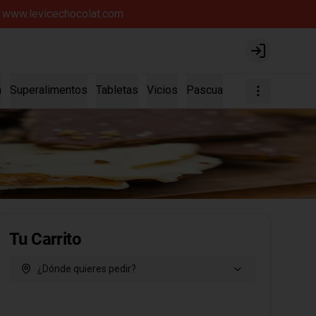
íz www.levicechocolat.com
Login
a
Superalimentos
Tabletas
Vicios
Pascua
Tu Carrito
¿Dónde quieres pedir?