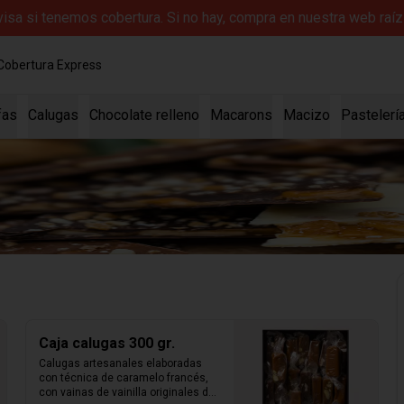
evisa si tenemos cobertura. Si no hay, compra en nuestra web ra
Cobertura Express
fas
Calugas
Chocolate relleno
Macarons
Macizo
Pastelerí
Caja calugas 300 gr.
Calugas artesanales elaboradas 
con técnica de caramelo francés, 
con vainas de vainilla originales de 