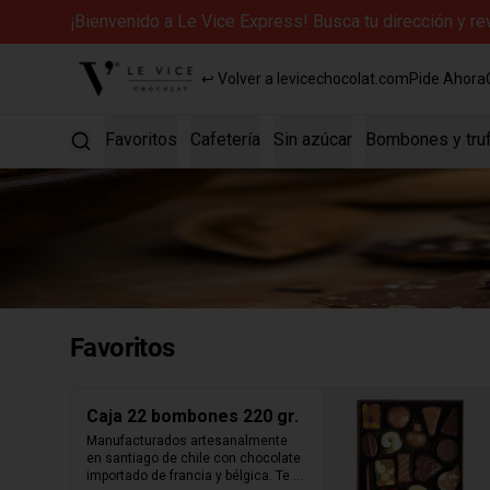
¡Bienvenido a Le Vice Express! Busca tu dirección y r
↩ Volver a levicechocolat.com
Pide Ahora
Favoritos
Cafetería
Sin azúcar
Bombones y tru
Favoritos
Caja 22 bombones 220 gr.
Manufacturados artesanalmente 
en santiago de chile con chocolate 
importado de francia y bélgica. Te 