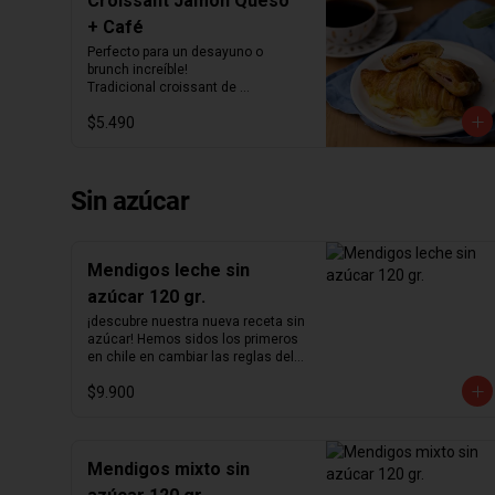
Croissant Jamón Queso
+ Café
Perfecto para un desayuno o 
brunch increíble!

Tradicional croissant de 
mantequilla relleno con jamón y 
$5.490
queso junto con el café que más te 
guste.
Sin azúcar
Mendigos leche sin
azúcar 120 gr.
¡descubre nuestra nueva receta sin 
azúcar! Hemos sidos los primeros 
en chile en cambiar las reglas del 
chocolate sin azúcar. Revisamos 
$9.900
nuestra receta para lograr un 
chocolate que no podrás creer que 
no contiene azúcar. Hemos 
aumentado el porcentaje de cacao 
de 36% a  41%  para nuestra receta 
Mendigos mixto sin
de chocolate de leche y de 55% a  