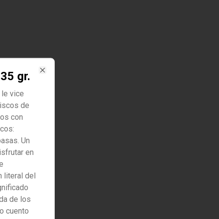
35 gr.
Close
le vice
iscos de
dos con
ecos:
pasas. Un
sfrutar en
e
literal del
gnificado
da de los
uo cuento