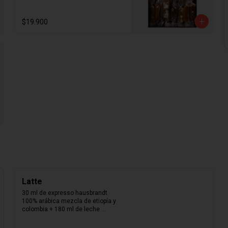
madagascar y los mejores 
ingredientes del mercado. Nuestra 
caja de papel kraft con folia dorada 
$19.900
con 300gr. De calugas aleatorias. 
Aproximadamente 25 calugas por 
caja.
Latte
30 ml de expresso hausbrandt 
100% arábica mezcla de etiopía y 
colombia + 180 ml de leche 
texturizada.