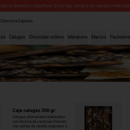
evisa si tenemos cobertura. Si no hay, compra en nuestra web ra
Cobertura Express
fas
Calugas
Chocolate relleno
Macarons
Macizo
Pastelerí
Caja calugas 300 gr.
Calugas artesanales elaboradas 
con técnica de caramelo francés, 
con vainas de vainilla originales de 