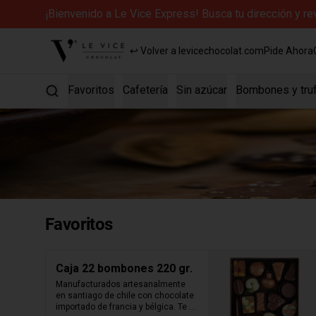
¡Bienvenido a Le Vice Express! Busca tu dirección y r
↩ Volver a levicechocolat.com
Pide Ahora
Favoritos
Cafetería
Sin azúcar
Bombones y tru
Favoritos
Caja 22 bombones 220 gr.
Manufacturados artesanalmente 
en santiago de chile con chocolate 
importado de francia y bélgica. Te 