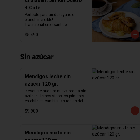
Croissant Jamón Queso
+ Café
Perfecto para un desayuno o 
brunch increíble!

Tradicional croissant de 
mantequilla relleno con jamón y 
$5.490
queso junto con el café que más te 
guste.
Sin azúcar
Mendigos leche sin
azúcar 120 gr.
¡descubre nuestra nueva receta sin 
azúcar! Hemos sidos los primeros 
en chile en cambiar las reglas del 
chocolate sin azúcar. Revisamos 
$9.900
nuestra receta para lograr un 
chocolate que no podrás creer que 
no contiene azúcar. Hemos 
aumentado el porcentaje de cacao 
de 36% a  41%  para nuestra receta 
Mendigos mixto sin
de chocolate de leche y de 55% a  