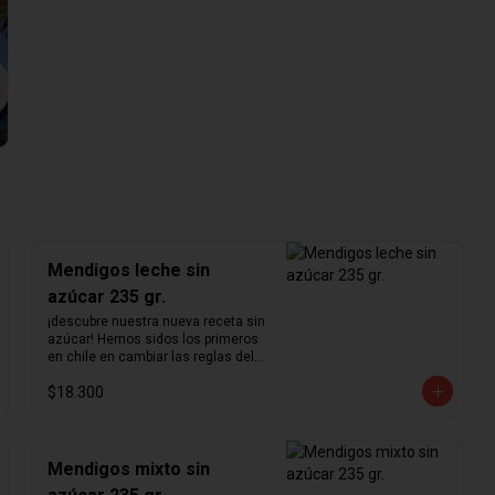
Mendigos leche sin
azúcar 235 gr.
¡descubre nuestra nueva receta sin 
azúcar! Hemos sidos los primeros 
en chile en cambiar las reglas del 
chocolate sin azúcar. Revisamos 
$18.300
nuestra receta para lograr un 
chocolate que no podrás creer que 
no contiene azúcar. Hemos 
aumentado el porcentaje de cacao 
de 36% a  41%  para nuestra receta 
Mendigos mixto sin
de chocolate de leche y de 55% a  