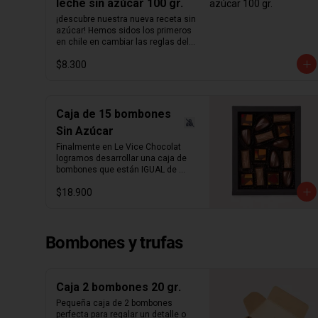
leche sin azúcar 100 gr.
¡descubre nuestra nueva receta sin 
azúcar! Hemos sidos los primeros 
en chile en cambiar las reglas del 
chocolate sin azúcar. Revisamos 
$8.300
nuestra receta para lograr un 
chocolate que no podrás creer que 
no contiene azúcar. Hemos 
aumentado el porcentaje de cacao 
de 36% a  41%  para nuestra receta 
Caja de 15 bombones
de chocolate de leche y de 55% a  
Sin Azúcar
64%  para la de chocolate negro.  
Disfruta sin culpas estas 
Finalmente en Le Vice Chocolat 
hermosas  cucharitas de 
logramos desarrollar una caja de 
chocolate  macizo sin azúcar 
bombones que están IGUAL de 
perfectas para el café o para 
ricos que los tradicionales. Misma 
preparar chocolate caliente.  
$18.900
cremosidad, misma intensidad, 
Atención: variante mixta no incluye 
pero sin azúcar.

chocolate blanco   ¿sabías qué?   
La cantidad ideal para hacer 
Caja de 15 Bombones Sin Azúcar, 
chocolate caliente es de 5 
Bombones y trufas
contiene 3 sabores:

cucharadas por taza de leche.
- Ganache de chocolate leche 

- Ganache de chocolate negro y 
Caja 2 bombones 20 gr.
leche infusionado en naranja

Pequeña caja de 2 bombones 
perfecta para regalar un detalle o 
- Ganache de chocolate leche y 