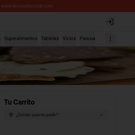
íz www.levicechocolat.com
Login
a
Superalimentos
Tabletas
Vicios
Pascua
Tu Carrito
¿Dónde quieres pedir?