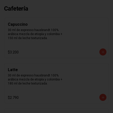
suavidad que sentirás al probar cada 
uno de nuestros macarons.  Café, 
Cafetería
caramelo, chocolate intenso 70%, 
frambuesa, limón, maracuyá, pistacho, 
rosa, vainilla madagascar. Surtido de 
macarons aleatorios. Si quieres elegir 
Capuccino
tus 12 macarons puedes especificarlo 
en los comentarios durante el pago 
30 ml de expresso hausbrandt 100% 
(sujeto a disponibilidad de stock).
arábica mezcla de etiopía y colombia + 
150 ml de leche texturizada.
$3.200
Latte
30 ml de expresso hausbrandt 100% 
arábica mezcla de etiopía y colombia + 
180 ml de leche texturizada.
$2.790