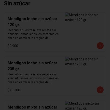
Sin azúcar
Mendigos leche sin azúcar
120 gr.
¡descubre nuestra nueva receta sin 
azúcar! Hemos sidos los primeros en 
chile en cambiar las reglas del 
chocolate sin azúcar. Revisamos 
$9.900
nuestra receta para lograr un chocolate 
que no podrás creer que no contiene 
azúcar. Hemos aumentado el 
porcentaje de cacao de 36% a  41%  
para nuestra receta de chocolate de 
Mendigos leche sin azúcar
leche y de 55% a  64%  para la de 
235 gr.
chocolate negro.      ¿sabías qué?   El 
nombre mendigos es una traducción 
¡descubre nuestra nueva receta sin 
literal del francés "Mendiant" cuyo 
azúcar! Hemos sidos los primeros en 
significado tiene orígenes en la 
chile en cambiar las reglas del 
"Leyenda de los cuatro mendigos", un 
chocolate sin azúcar. Revisamos 
antiguo cuento irlandés. Cada fruto 
$18.300
nuestra receta para lograr un chocolate 
seco representa las distintas órdenes 
que no podrás creer que no contiene 
religiosas habiendo hecho votos de 
azúcar. Hemos aumentado el 
pobreza.
porcentaje de cacao de 36% a  41%  
para nuestra receta de chocolate de 
Mendigos mixto sin azúcar
leche y de 55% a  64%  para la de 