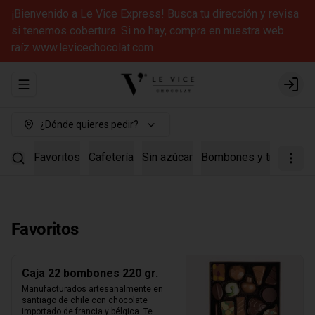
¡Bienvenido a Le Vice Express! Busca tu dirección y revisa
si tenemos cobertura. Si no hay, compra en nuestra web
raíz www.levicechocolat.com
Abrir menu de navegación
Login
¿Dónde quieres pedir?
Favoritos
Cafetería
Sin azúcar
Bombones y trufas
Ca
Favoritos
Caja 22 bombones 220 gr.
Manufacturados artesanalmente en 
santiago de chile con chocolate 
importado de francia y bélgica. Te 