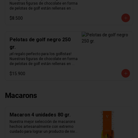
Nuestras figuras de chocolate en forma 
de pelotas de golf están rellenas en 
nuestro excepcional praliné de 
$8.500
avellanas hecho en casa y bañadas en 
un delicioso chocolate negro.
Pelotas de golf negro 250
gr.
¡el regalo perfecto para los golfistas!  
Nuestras figuras de chocolate en forma 
de pelotas de golf están rellenas en 
nuestro excepcional praliné de 
$15.900
avellanas hecho en casa y bañadas en 
un delicioso chocolate negro.
Macarons
Macaron 4 unidades 80 gr.
Nuestra mejor selección de macarons 
hechos artesanalmente con extremo 
cuidado para lograr un producto de nivel 
mundial. Te sorprenderás con la 