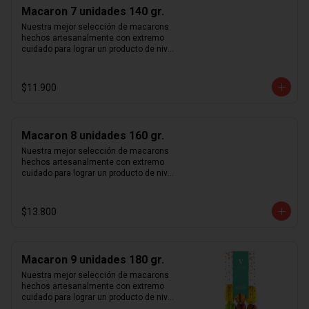
rosa y vainilla madagascar. Surtido de 
Macaron 7 unidades 140 gr.
macarons aleatorios. Si quieres elegir 
tus macarons puedes especificarlo en 
Nuestra mejor selección de macarons 
los comentarios durante el pago (sujeto 
hechos artesanalmente con extremo 
a disponibilidad de stock).
cuidado para lograr un producto de nivel 
mundial. Te sorprenderás con la 
combinación entre crocancia, sabor y 
suavidad que sentirás al probar cada 
$11.900
uno de nuestros macarons.  Café, 
caramelo, chocolate intenso 70%, 
frambuesa, limón, maracuyá, pistacho, 
rosa y vainilla madagascar. Surtido de 
Macaron 8 unidades 160 gr.
macarons aleatorios. Si quieres elegir 
tus macarons puedes especificarlo en 
Nuestra mejor selección de macarons 
los comentarios durante el pago (sujeto 
hechos artesanalmente con extremo 
a disponibilidad de stock).
cuidado para lograr un producto de nivel 
mundial. Te sorprenderás con la 
combinación entre crocancia, sabor y 
suavidad que sentirás al probar cada 
$13.800
uno de nuestros macarons.  Café, 
caramelo, chocolate intenso 70%, 
frambuesa, limón, maracuyá, pistacho, 
rosa y vainilla madagascar. Surtido de 
Macaron 9 unidades 180 gr.
macarons aleatorios. Si quieres elegir 
tus macarons puedes especificarlo en 
Nuestra mejor selección de macarons 
los comentarios durante el pago (sujeto 
hechos artesanalmente con extremo 
a disponibilidad de stock).
cuidado para lograr un producto de nivel 
mundial. Te sorprenderás con la 