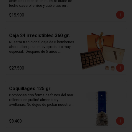
animales rellenos en nuestro dulce de 
leche casero le vice y cubiertos en 
chocolate de leche 33% y chocolate 
$15.900
blanco.
Caja 24 irresistibles 360 gr.
Nuestra tradicional caja de 8 bombones 
ahora alberga un nuevo producto muy 
especial.  Después de 5 años 
perfeccionando nuestro  savoir-faire  
hemos reinventado el praliné con 
nuestros nuevos  irresistibles . 
$27.500
Constantes mejoras en nuestra receta 
nos permitieron lograr un chocolate 
simplemente inolvidable.  Estos cubos 
de praliné con suaves notas de sal de 
Coquillages 125 gr.
maldon y topping de almendras 
tostadas cubiertas en chocolate de 
Bombones con forma de frutos del mar 
leche 33%, hacen gala de su nombre. 
rellenos en praliné almendra y 
Ideales para regalar y transportar pues 
avellanas. No dejes de probar nuestra 
es de los pocos productos le vice con 
receta única de praliné hecho en casa.
una duración de 3 meses, mayor a los 
30 días que normalmente 
$8.400
recomendamos.