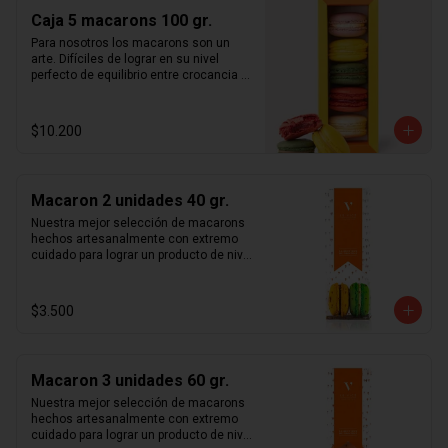
sorprenderá a quien la reciba.  Caja 
Caja 5 macarons 100 gr.
surtida según disponibilidad de stock. 
Macarons aleatorios entre los 
Para nosotros los macarons son un 
siguientes sabores:  café, caramelo, 
arte. Difíciles de lograr en su nivel 
chocolate intenso 70%, frambuesa, 
perfecto de equilibrio entre crocancia y 
limón, maracuyá, pistacho, rosa y 
calidad, pero sublimes en cuanto se 
vainilla madagascar. Duración: 5 días 
logra dicho nivel de perfección. 
refrigerado.
Esperamos cumplir todas tus 
$10.200
expectativas con este delicado 
producto, en una hermosa caja con 
cierre imantado de 5 macarons  que 
sorprenderá a quien la reciba.  Caja 
Macaron 2 unidades 40 gr.
surtida según disponibilidad de stock. 
Macarons aleatorios entre los 
Nuestra mejor selección de macarons 
siguientes sabores:  café, caramelo, 
hechos artesanalmente con extremo 
chocolate intenso 70%, frambuesa, 
cuidado para lograr un producto de nivel 
limón, maracuyá, pistacho, rosa y 
mundial. Te sorprenderás con la 
vainilla madagascar. Duración: 5 días 
combinación entre crocancia, sabor y 
refrigerado.
suavidad que sentirás al probar cada 
$3.500
uno de nuestros macarons.  Café, 
caramelo, chocolate intenso 70%, 
frambuesa, limón, maracuyá, pistacho, 
rosa y vainilla madagascar. Surtido de 
Macaron 3 unidades 60 gr.
macarons aleatorios. Si quieres elegir 
tus macarons puedes especificarlo en 
Nuestra mejor selección de macarons 
los comentarios durante el pago (sujeto 
hechos artesanalmente con extremo 
a disponibilidad de stock).
cuidado para lograr un producto de nivel 