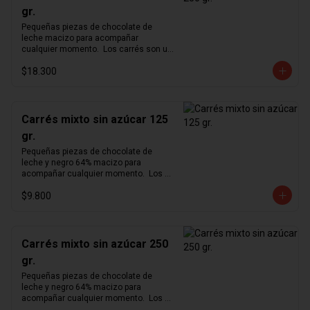
gr.
Pequeñas piezas de chocolate de 
leche macizo para acompañar 
cualquier momento.  Los carrés son un 
formato pequeño y cómodo para 
$18.300
degustar nuestro exquisito chocolate 
en cualquier momento del día.  
Producto vegano y sin azúcar.
Carrés mixto sin azúcar 125
gr.
Pequeñas piezas de chocolate de 
leche y negro 64% macizo para 
acompañar cualquier momento.  Los 
carrés son un formato pequeño y 
$9.800
cómodo para degustar nuestro 
exquisito chocolate en cualquier 
momento del día.  Producto vegano y 
sin azúcar.
Carrés mixto sin azúcar 250
gr.
Pequeñas piezas de chocolate de 
leche y negro 64% macizo para 
acompañar cualquier momento.  Los 
carrés son un formato pequeño y 