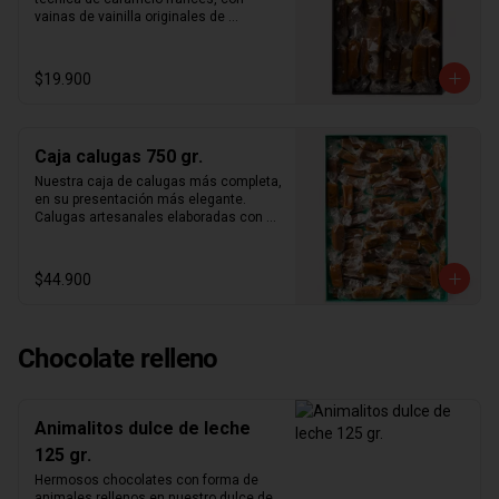
Vainilla Madagascar

vainas de vainilla originales de 
Nuestros productos son elaborados en 
madagascar y los mejores ingredientes 
nuestro taller de forma 100% artesanal, 
del mercado. Nuestra caja de papel 
por lo que siempre contamos con stock 
kraft con folia dorada con 300gr. De 
$19.900
limitado. Te recomendamos hacer tu 
calugas aleatorias. Aproximadamente 
compra cuanto antes para reservar tu 
25 calugas por caja.
producto exclusivo, ya que en otras 
ocasiones siempre agotamos stock.
Caja calugas 750 gr.
Nuestra caja de calugas más completa, 
en su presentación más elegante. 
Calugas artesanales elaboradas con 
técnica de caramelo francés, con 
vainas de vainilla originales de 
madagascar y los mejores ingredientes 
$44.900
del mercado.
Chocolate relleno
Animalitos dulce de leche
125 gr.
Hermosos chocolates con forma de 
animales rellenos en nuestro dulce de 