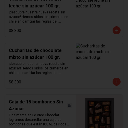
leche sin azúcar 100 gr.
¡descubre nuestra nueva receta sin 
azúcar! Hemos sidos los primeros en 
chile en cambiar las reglas del 
chocolate sin azúcar. Revisamos 
$8.300
nuestra receta para lograr un chocolate 
que no podrás creer que no contiene 
azúcar. Hemos aumentado el 
porcentaje de cacao de 36% a  41%  
para nuestra receta de chocolate de 
Cucharitas de chocolate
leche y de 55% a  64%  para la de 
mixto sin azúcar 100 gr.
chocolate negro.  Disfruta sin culpas 
estas hermosas  cucharitas de 
¡descubre nuestra nueva receta sin 
chocolate  macizo sin azúcar perfectas 
azúcar! Hemos sidos los primeros en 
para el café o para preparar chocolate 
chile en cambiar las reglas del 
caliente.  Atención: variante mixta no 
chocolate sin azúcar. Revisamos 
incluye chocolate blanco   ¿sabías qué?   
$8.300
nuestra receta para lograr un chocolate 
La cantidad ideal para hacer chocolate 
que no podrás creer que no contiene 
caliente es de 5 cucharadas por taza 
azúcar. Hemos aumentado el 
de leche.
porcentaje de cacao de 36% a  41%  
para nuestra receta de chocolate de 
Caja de 15 bombones Sin
leche y de 55% a  64%  para la de 
Azúcar
chocolate negro.  Disfruta sin culpas 
estas hermosas  cucharitas de 
Finalmente en Le Vice Chocolat 
chocolate  macizo sin azúcar perfectas 
logramos desarrollar una caja de 
para el café o para preparar chocolate 
bombones que están IGUAL de ricos 
caliente.  Atención: variante mixta no 