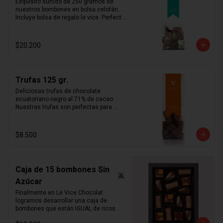
Exquisito surtido de 250 gramos de 
nuestros bombones en bolsa celofán. 
Incluye bolsa de regalo le vice. Perfecta 
opción simple y fácil de regalo.
$20.200
Trufas 125 gr.
Deliciosas trufas de chocolate 
ecuatoriano negro al 71% de cacao. 
Nuestras trufas son perfectas para 
acompañar el café por su amargor 
intenso combinado con la suavidad de 
la crema al cognac.   ¿sabías qué?   
$8.500
Puedes pedir nuestras trufas en 
formato "Bombón" para eventos o 
matrimonios.
Caja de 15 bombones Sin
Azúcar
Finalmente en Le Vice Chocolat 
logramos desarrollar una caja de 
bombones que están IGUAL de ricos 
que los tradicionales. Misma 