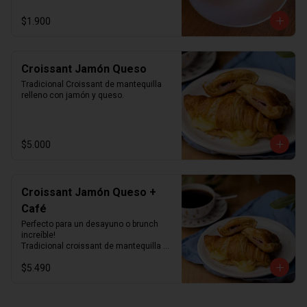
$1.900
Croissant Jamón Queso
Tradicional Croissant de mantequilla 
relleno con jamón y queso.
$5.000
Croissant Jamón Queso +
Café
Perfecto para un desayuno o brunch 
increíble!

Tradicional croissant de mantequilla 
relleno con jamón y queso junto con el 
$5.490
café que más te guste.