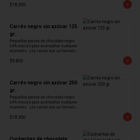
$18.300
cómodo para degustar nuestro 
exquisito chocolate en cualquier 
momento del día.  Producto vegano y 
sin azúcar.
Carrés negro sin azúcar 125
gr.
Pequeñas piezas de chocolate negro 
64% macizo para acompañar cualquier 
momento.  Los carrés son un formato 
pequeño y cómodo para degustar 
$9.800
nuestro exquisito chocolate en 
cualquier momento del día.  Producto 
vegano y sin azúcar.
Carrés negro sin azúcar 250
gr.
Pequeñas piezas de chocolate negro 
64% macizo para acompañar cualquier 
momento.  Los carrés son un formato 
pequeño y cómodo para degustar 
$18.300
nuestro exquisito chocolate en 
cualquier momento del día.  Producto 
vegano y sin azúcar.
Cucharitas de chocolate