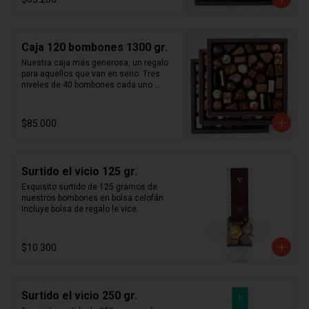
usamos ingredientes frescos sin 
aditivos ni preservantes y todos 
nuestros productos son  100% 
artesanales. Caja de bombones en 2 
Caja 120 bombones 1300 gr.
niveles cada uno de 40 bombones 
intercambiables, para un total de 80 
Nuestra caja más generosa, un regalo 
unidades. Incluye nuestro surtido  
para aquellos que van en serio. Tres 
completo de bombones rellenos en 
niveles de 40 bombones cada uno 
praliné (pasta de avellanas, almendras, 
totalizando aproximadamente  1,2 kg  
pistachos y/o maní), ganaches, 
de bombones. Manufacturados 
caramelos y mazapanes.
artesanalmente en santiago de chile 
$85.000
con chocolate importado de francia y 
bélgica. Te aseguramos que nuestra 
selección más fina de bombones 
artesanales te sorprenderá a ti y a tus 
Surtido el vicio 125 gr.
cercanos. Sólo usamos ingredientes 
frescos sin aditivos ni preservantes y 
Exquisito surtido de 125 gramos de 
todos nuestros productos son  100% 
nuestros bombones en bolsa celofán. 
artesanales. Incluye nuestro surtido 
Incluye bolsa de regalo le vice.
completo de bombones rellenos en 
praliné (pasta de avellanas, almendras, 
pistachos y/o maní), ganaches, 
$10.300
caramelos y mazapanes.
Surtido el vicio 250 gr.