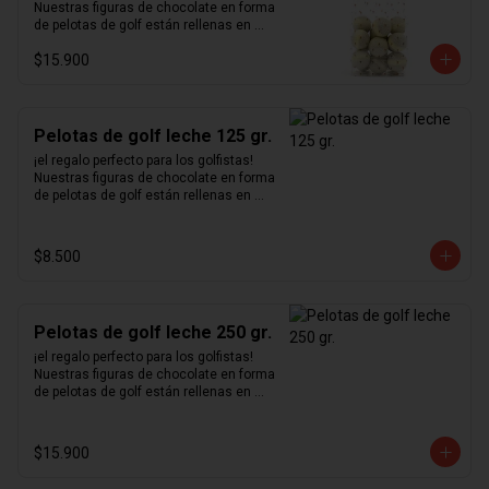
Nuestras figuras de chocolate en forma 
de pelotas de golf están rellenas en 
nuestro excepcional praliné de 
$15.900
avellanas hecho en casa y bañadas en 
un delicioso chocolate blanco.
Pelotas de golf leche 125 gr.
¡el regalo perfecto para los golfistas!  
Nuestras figuras de chocolate en forma 
de pelotas de golf están rellenas en 
nuestro excepcional praliné de 
avellanas hecho en casa y bañadas en 
un delicioso chocolate de leche.
$8.500
Pelotas de golf leche 250 gr.
¡el regalo perfecto para los golfistas!  
Nuestras figuras de chocolate en forma 
de pelotas de golf están rellenas en 
nuestro excepcional praliné de 
avellanas hecho en casa y bañadas en 
un delicioso chocolate de leche.
$15.900