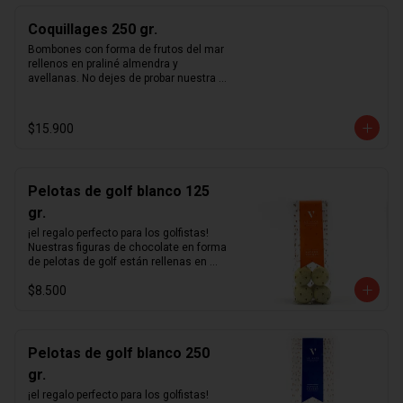
Coquillages 250 gr.
Bombones con forma de frutos del mar 
rellenos en praliné almendra y 
avellanas. No dejes de probar nuestra 
receta única de praliné hecho en casa.
$15.900
Pelotas de golf blanco 125
gr.
¡el regalo perfecto para los golfistas!  
Nuestras figuras de chocolate en forma 
de pelotas de golf están rellenas en 
nuestro excepcional praliné de 
$8.500
avellanas hecho en casa y bañadas en 
un delicioso chocolate blanco.
Pelotas de golf blanco 250
gr.
¡el regalo perfecto para los golfistas!  