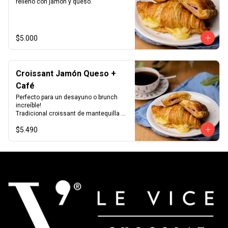
relleno con jamón y queso.
$5.000
Croissant Jamón Queso +
Café
Perfecto para un desayuno o brunch 
increíble!

Tradicional croissant de mantequilla 
relleno con jamón y queso junto con el 
$5.490
café que más te guste.