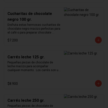
chocolate caliente al clásico estilo 
"Submarino".
Cucharitas de chocolate
negro 100 gr.
Disfruta estas hermosas cucharitas de 
chocolate negro macizo perfectas para 
el café o para preparar chocolate 
caliente. En chocolate belga, de notas 
$7.200
terrosas, perfectas para hacer 
chocolate caliente al clásico estilo 
"Submarino".
Carrés leche 125 gr.
Pequeñas piezas de chocolate de 
leche macizo para acompañar 
cualquier momento.  Los carrés son un 
formato pequeño y cómodo para 
degustar nuestro exquisito chocolate 
en cualquier momento del día.
$8.900
Carrés leche 250 gr.
Pequeñas piezas de chocolate de 