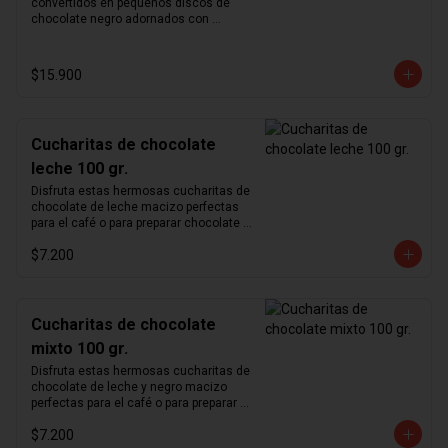
convertidos en pequeños discos de 
hecho votos de pobreza.
chocolate negro adornados con 
incrustaciones de frutos secos: 
almendra, avellana, nuez y pasas. Un 
picoteo chocolatoso para disfrutar en 
$15.900
cualquier ocasión. El nombre mendigos 
es una traducción literal del francés 
"Mendiant" cuyo significado tiene 
orígenes en la "Leyenda de los cuatro 
Cucharitas de chocolate
mendigos", un antiguo cuento irlandés. 
Cada fruto seco representa las 
leche 100 gr.
distintas órdenes religiosas habiendo 
Disfruta estas hermosas cucharitas de 
hecho votos de pobreza.
chocolate de leche macizo perfectas 
para el café o para preparar chocolate 
caliente. En chocolate belga, de notas 
$7.200
terrosas, perfectas para hacer 
chocolate caliente al clásico estilo 
"Submarino".
Cucharitas de chocolate
mixto 100 gr.
Disfruta estas hermosas cucharitas de 
chocolate de leche y negro macizo 
perfectas para el café o para preparar 
chocolate caliente. En chocolate belga, 
$7.200
de notas terrosas, perfectas para hacer 