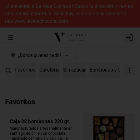
¡Bienvenido a Le Vice Express! Busca tu dirección y revisa
si tenemos cobertura. Si no hay, compra en nuestra web
raíz www.levicechocolat.com
Abrir menu de navegación
Login
¿Dónde quieres pedir?
Favoritos
Cafetería
Sin azúcar
Bombones y trufas
Ca
Favoritos
Caja 22 bombones 220 gr.
Manufacturados artesanalmente en 
santiago de chile con chocolate 
importado de francia y bélgica. Te 