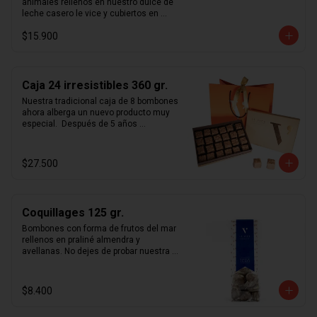
animales rellenos en nuestro dulce de 
leche casero le vice y cubiertos en 
chocolate de leche 33% y chocolate 
$15.900
blanco.
Caja 24 irresistibles 360 gr.
Nuestra tradicional caja de 8 bombones 
ahora alberga un nuevo producto muy 
especial.  Después de 5 años 
perfeccionando nuestro  savoir-faire  
hemos reinventado el praliné con 
nuestros nuevos  irresistibles . 
$27.500
Constantes mejoras en nuestra receta 
nos permitieron lograr un chocolate 
simplemente inolvidable.  Estos cubos 
de praliné con suaves notas de sal de 
Coquillages 125 gr.
maldon y topping de almendras 
tostadas cubiertas en chocolate de 
Bombones con forma de frutos del mar 
leche 33%, hacen gala de su nombre. 
rellenos en praliné almendra y 
Ideales para regalar y transportar pues 
avellanas. No dejes de probar nuestra 
es de los pocos productos le vice con 
receta única de praliné hecho en casa.
una duración de 3 meses, mayor a los 
30 días que normalmente 
$8.400
recomendamos.