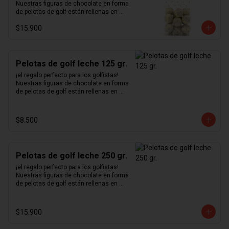
Nuestras figuras de chocolate en forma 
de pelotas de golf están rellenas en 
nuestro excepcional praliné de 
$15.900
avellanas hecho en casa y bañadas en 
un delicioso chocolate blanco.
Pelotas de golf leche 125 gr.
¡el regalo perfecto para los golfistas!  
Nuestras figuras de chocolate en forma 
de pelotas de golf están rellenas en 
nuestro excepcional praliné de 
avellanas hecho en casa y bañadas en 
un delicioso chocolate de leche.
$8.500
Pelotas de golf leche 250 gr.
¡el regalo perfecto para los golfistas!  
Nuestras figuras de chocolate en forma 
de pelotas de golf están rellenas en 
nuestro excepcional praliné de 
avellanas hecho en casa y bañadas en 
un delicioso chocolate de leche.
$15.900