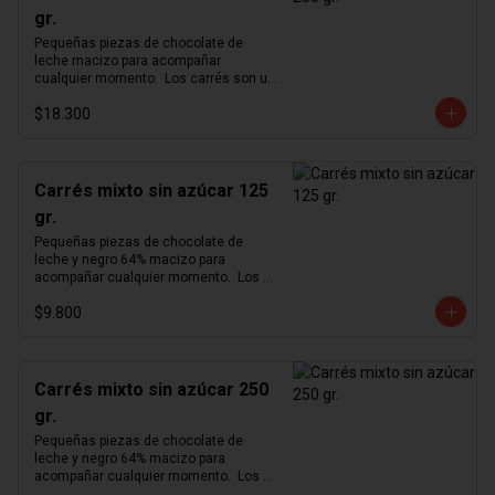
gr.
Pequeñas piezas de chocolate de 
leche macizo para acompañar 
cualquier momento.  Los carrés son un 
formato pequeño y cómodo para 
$18.300
degustar nuestro exquisito chocolate 
en cualquier momento del día.  
Producto vegano y sin azúcar.
Carrés mixto sin azúcar 125
gr.
Pequeñas piezas de chocolate de 
leche y negro 64% macizo para 
acompañar cualquier momento.  Los 
carrés son un formato pequeño y 
$9.800
cómodo para degustar nuestro 
exquisito chocolate en cualquier 
momento del día.  Producto vegano y 
sin azúcar.
Carrés mixto sin azúcar 250
gr.
Pequeñas piezas de chocolate de 
leche y negro 64% macizo para 
acompañar cualquier momento.  Los 
carrés son un formato pequeño y 