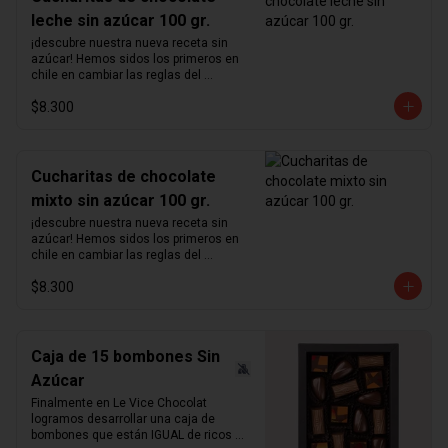
leche sin azúcar 100 gr.
¡descubre nuestra nueva receta sin 
azúcar! Hemos sidos los primeros en 
chile en cambiar las reglas del 
chocolate sin azúcar. Revisamos 
$8.300
nuestra receta para lograr un chocolate 
que no podrás creer que no contiene 
azúcar. Hemos aumentado el 
porcentaje de cacao de 36% a  41%  
para nuestra receta de chocolate de 
Cucharitas de chocolate
leche y de 55% a  64%  para la de 
mixto sin azúcar 100 gr.
chocolate negro.  Disfruta sin culpas 
estas hermosas  cucharitas de 
¡descubre nuestra nueva receta sin 
chocolate  macizo sin azúcar perfectas 
azúcar! Hemos sidos los primeros en 
para el café o para preparar chocolate 
chile en cambiar las reglas del 
caliente.  Atención: variante mixta no 
chocolate sin azúcar. Revisamos 
incluye chocolate blanco   ¿sabías qué?   
$8.300
nuestra receta para lograr un chocolate 
La cantidad ideal para hacer chocolate 
que no podrás creer que no contiene 
caliente es de 5 cucharadas por taza 
azúcar. Hemos aumentado el 
de leche.
porcentaje de cacao de 36% a  41%  
para nuestra receta de chocolate de 
Caja de 15 bombones Sin
leche y de 55% a  64%  para la de 
Azúcar
chocolate negro.  Disfruta sin culpas 
estas hermosas  cucharitas de 
Finalmente en Le Vice Chocolat 
chocolate  macizo sin azúcar perfectas 
logramos desarrollar una caja de 
para el café o para preparar chocolate 
bombones que están IGUAL de ricos 
caliente.  Atención: variante mixta no 