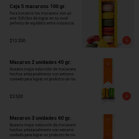
sorprenderá a quien la reciba.  Caja 
Caja 5 macarons 100 gr.
surtida según disponibilidad de stock. 
Macarons aleatorios entre los 
Para nosotros los macarons son un 
siguientes sabores:  café, caramelo, 
arte. Difíciles de lograr en su nivel 
chocolate intenso 70%, frambuesa, 
perfecto de equilibrio entre crocancia y 
limón, maracuyá, pistacho, rosa y 
calidad, pero sublimes en cuanto se 
vainilla madagascar. Duración: 5 días 
logra dicho nivel de perfección. 
refrigerado.
Esperamos cumplir todas tus 
$10.200
expectativas con este delicado 
producto, en una hermosa caja con 
cierre imantado de 5 macarons  que 
sorprenderá a quien la reciba.  Caja 
Macaron 2 unidades 40 gr.
surtida según disponibilidad de stock. 
Macarons aleatorios entre los 
Nuestra mejor selección de macarons 
siguientes sabores:  café, caramelo, 
hechos artesanalmente con extremo 
chocolate intenso 70%, frambuesa, 
cuidado para lograr un producto de nivel 
limón, maracuyá, pistacho, rosa y 
mundial. Te sorprenderás con la 
vainilla madagascar. Duración: 5 días 
combinación entre crocancia, sabor y 
refrigerado.
suavidad que sentirás al probar cada 
$3.500
uno de nuestros macarons.  Café, 
caramelo, chocolate intenso 70%, 
frambuesa, limón, maracuyá, pistacho, 
rosa y vainilla madagascar. Surtido de 
Macaron 3 unidades 60 gr.
macarons aleatorios. Si quieres elegir 
tus macarons puedes especificarlo en 
Nuestra mejor selección de macarons 
los comentarios durante el pago (sujeto 
hechos artesanalmente con extremo 
a disponibilidad de stock).
cuidado para lograr un producto de nivel 