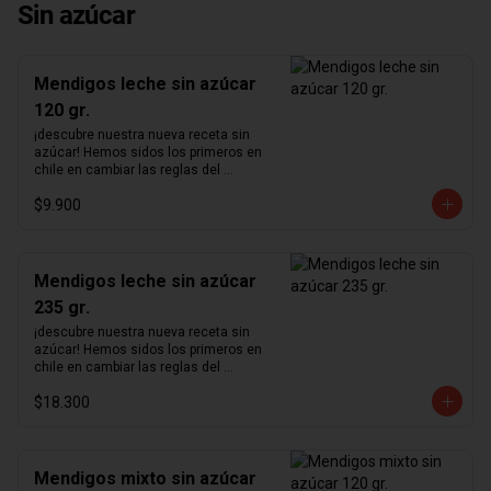
Sin azúcar
Mendigos leche sin azúcar
120 gr.
¡descubre nuestra nueva receta sin 
azúcar! Hemos sidos los primeros en 
chile en cambiar las reglas del 
chocolate sin azúcar. Revisamos 
$9.900
nuestra receta para lograr un chocolate 
que no podrás creer que no contiene 
azúcar. Hemos aumentado el 
porcentaje de cacao de 36% a  41%  
para nuestra receta de chocolate de 
Mendigos leche sin azúcar
leche y de 55% a  64%  para la de 
235 gr.
chocolate negro.      ¿sabías qué?   El 
nombre mendigos es una traducción 
¡descubre nuestra nueva receta sin 
literal del francés "Mendiant" cuyo 
azúcar! Hemos sidos los primeros en 
significado tiene orígenes en la 
chile en cambiar las reglas del 
"Leyenda de los cuatro mendigos", un 
chocolate sin azúcar. Revisamos 
antiguo cuento irlandés. Cada fruto 
$18.300
nuestra receta para lograr un chocolate 
seco representa las distintas órdenes 
que no podrás creer que no contiene 
religiosas habiendo hecho votos de 
azúcar. Hemos aumentado el 
pobreza.
porcentaje de cacao de 36% a  41%  
para nuestra receta de chocolate de 
Mendigos mixto sin azúcar
leche y de 55% a  64%  para la de 