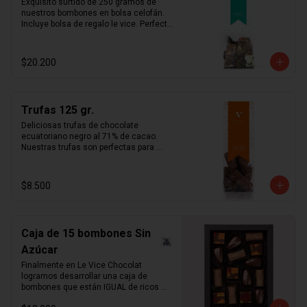
Exquisito surtido de 250 gramos de 
nuestros bombones en bolsa celofán. 
Incluye bolsa de regalo le vice. Perfecta 
opción simple y fácil de regalo.
$20.200
Trufas 125 gr.
Deliciosas trufas de chocolate 
ecuatoriano negro al 71% de cacao. 
Nuestras trufas son perfectas para 
acompañar el café por su amargor 
intenso combinado con la suavidad de 
la crema al cognac.   ¿sabías qué?   
$8.500
Puedes pedir nuestras trufas en 
formato "Bombón" para eventos o 
matrimonios.
Caja de 15 bombones Sin
Azúcar
Finalmente en Le Vice Chocolat 
logramos desarrollar una caja de 
bombones que están IGUAL de ricos 
que los tradicionales. Misma 