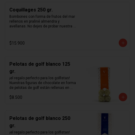
Coquillages 250 gr.
Bombones con forma de frutos del mar 
rellenos en praliné almendra y 
avellanas. No dejes de probar nuestra 
receta única de praliné hecho en casa.
$15.900
Pelotas de golf blanco 125
gr.
¡el regalo perfecto para los golfistas!  
Nuestras figuras de chocolate en forma 
de pelotas de golf están rellenas en 
nuestro excepcional praliné de 
$8.500
avellanas hecho en casa y bañadas en 
un delicioso chocolate blanco.
Pelotas de golf blanco 250
gr.
¡el regalo perfecto para los golfistas!  