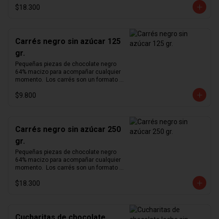
$18.300
cómodo para degustar nuestro 
exquisito chocolate en cualquier 
momento del día.  Producto vegano y 
sin azúcar.
Carrés negro sin azúcar 125
gr.
Pequeñas piezas de chocolate negro 
64% macizo para acompañar cualquier 
momento.  Los carrés son un formato 
pequeño y cómodo para degustar 
$9.800
nuestro exquisito chocolate en 
cualquier momento del día.  Producto 
vegano y sin azúcar.
Carrés negro sin azúcar 250
gr.
Pequeñas piezas de chocolate negro 
64% macizo para acompañar cualquier 
momento.  Los carrés son un formato 
pequeño y cómodo para degustar 
$18.300
nuestro exquisito chocolate en 
cualquier momento del día.  Producto 
vegano y sin azúcar.
Cucharitas de chocolate