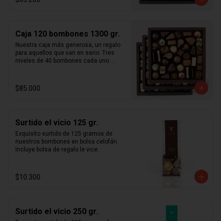
usamos ingredientes frescos sin 
aditivos ni preservantes y todos 
nuestros productos son  100% 
artesanales. Caja de bombones en 2 
Caja 120 bombones 1300 gr.
niveles cada uno de 40 bombones 
intercambiables, para un total de 80 
Nuestra caja más generosa, un regalo 
unidades. Incluye nuestro surtido  
para aquellos que van en serio. Tres 
completo de bombones rellenos en 
niveles de 40 bombones cada uno 
praliné (pasta de avellanas, almendras, 
totalizando aproximadamente  1,2 kg  
pistachos y/o maní), ganaches, 
de bombones. Manufacturados 
caramelos y mazapanes.
artesanalmente en santiago de chile 
$85.000
con chocolate importado de francia y 
bélgica. Te aseguramos que nuestra 
selección más fina de bombones 
artesanales te sorprenderá a ti y a tus 
Surtido el vicio 125 gr.
cercanos. Sólo usamos ingredientes 
frescos sin aditivos ni preservantes y 
Exquisito surtido de 125 gramos de 
todos nuestros productos son  100% 
nuestros bombones en bolsa celofán. 
artesanales. Incluye nuestro surtido 
Incluye bolsa de regalo le vice.
completo de bombones rellenos en 
praliné (pasta de avellanas, almendras, 
pistachos y/o maní), ganaches, 
$10.300
caramelos y mazapanes.
Surtido el vicio 250 gr.