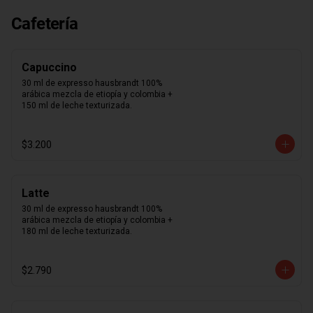
suavidad que sentirás al probar cada 
uno de nuestros macarons.  Café, 
Cafetería
caramelo, chocolate intenso 70%, 
frambuesa, limón, maracuyá, pistacho, 
rosa, vainilla madagascar. Surtido de 
macarons aleatorios. Si quieres elegir 
Capuccino
tus 12 macarons puedes especificarlo 
en los comentarios durante el pago 
30 ml de expresso hausbrandt 100% 
(sujeto a disponibilidad de stock).
arábica mezcla de etiopía y colombia + 
150 ml de leche texturizada.
$3.200
Latte
30 ml de expresso hausbrandt 100% 
arábica mezcla de etiopía y colombia + 
180 ml de leche texturizada.
$2.790