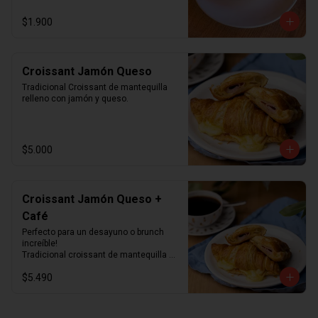
$1.900
Croissant Jamón Queso
Tradicional Croissant de mantequilla 
relleno con jamón y queso.
$5.000
Croissant Jamón Queso +
Café
Perfecto para un desayuno o brunch 
increíble!

Tradicional croissant de mantequilla 
relleno con jamón y queso junto con el 
$5.490
café que más te guste.