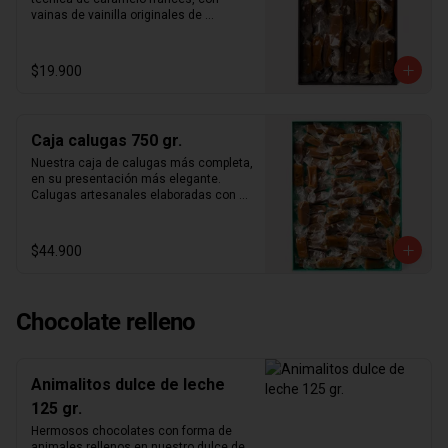
Vainilla Madagascar

vainas de vainilla originales de 
Nuestros productos son elaborados en 
madagascar y los mejores ingredientes 
nuestro taller de forma 100% artesanal, 
del mercado. Nuestra caja de papel 
por lo que siempre contamos con stock 
kraft con folia dorada con 300gr. De 
$19.900
limitado. Te recomendamos hacer tu 
calugas aleatorias. Aproximadamente 
compra cuanto antes para reservar tu 
25 calugas por caja.
producto exclusivo, ya que en otras 
ocasiones siempre agotamos stock.
Caja calugas 750 gr.
Nuestra caja de calugas más completa, 
en su presentación más elegante. 
Calugas artesanales elaboradas con 
técnica de caramelo francés, con 
vainas de vainilla originales de 
madagascar y los mejores ingredientes 
$44.900
del mercado.
Chocolate relleno
Animalitos dulce de leche
125 gr.
Hermosos chocolates con forma de 
animales rellenos en nuestro dulce de 