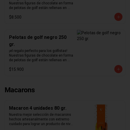
Nuestras figuras de chocolate en forma 
de pelotas de golf están rellenas en 
nuestro excepcional praliné de 
$8.500
avellanas hecho en casa y bañadas en 
un delicioso chocolate negro.
Pelotas de golf negro 250
gr.
¡el regalo perfecto para los golfistas!  
Nuestras figuras de chocolate en forma 
de pelotas de golf están rellenas en 
nuestro excepcional praliné de 
$15.900
avellanas hecho en casa y bañadas en 
un delicioso chocolate negro.
Macarons
Macaron 4 unidades 80 gr.
Nuestra mejor selección de macarons 
hechos artesanalmente con extremo 
cuidado para lograr un producto de nivel 
mundial. Te sorprenderás con la 