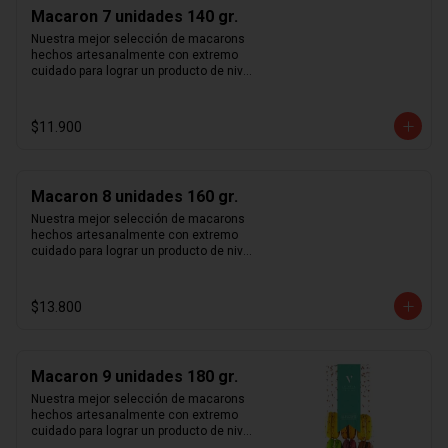
rosa y vainilla madagascar. Surtido de 
Macaron 7 unidades 140 gr.
macarons aleatorios. Si quieres elegir 
tus macarons puedes especificarlo en 
Nuestra mejor selección de macarons 
los comentarios durante el pago (sujeto 
hechos artesanalmente con extremo 
a disponibilidad de stock).
cuidado para lograr un producto de nivel 
mundial. Te sorprenderás con la 
combinación entre crocancia, sabor y 
suavidad que sentirás al probar cada 
$11.900
uno de nuestros macarons.  Café, 
caramelo, chocolate intenso 70%, 
frambuesa, limón, maracuyá, pistacho, 
rosa y vainilla madagascar. Surtido de 
Macaron 8 unidades 160 gr.
macarons aleatorios. Si quieres elegir 
tus macarons puedes especificarlo en 
Nuestra mejor selección de macarons 
los comentarios durante el pago (sujeto 
hechos artesanalmente con extremo 
a disponibilidad de stock).
cuidado para lograr un producto de nivel 
mundial. Te sorprenderás con la 
combinación entre crocancia, sabor y 
suavidad que sentirás al probar cada 
$13.800
uno de nuestros macarons.  Café, 
caramelo, chocolate intenso 70%, 
frambuesa, limón, maracuyá, pistacho, 
rosa y vainilla madagascar. Surtido de 
Macaron 9 unidades 180 gr.
macarons aleatorios. Si quieres elegir 
tus macarons puedes especificarlo en 
Nuestra mejor selección de macarons 
los comentarios durante el pago (sujeto 
hechos artesanalmente con extremo 
a disponibilidad de stock).
cuidado para lograr un producto de nivel 
mundial. Te sorprenderás con la 